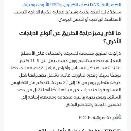
الكهربائية
،
DAX نصف الكربون
، و
JEET الألومنيومترية
.
سنقدّم لك لمحة تقنية ونصائح عملية لاختيار الدراجة الأنسب
لأهدافك الرياضية أو التنقل اليومي.
ما الذي يميز دراجة الطريق عن أنواع الدراجات
الأخرى؟
دراجات الطريق مصممة للسرعة والكفاءة على الأسطح
المعبّدة، بخط مستقيم ووزن خفيف يقل عن 9–11 كجم
غالبًا. تتميز بهيكل انسيابي وأقراص فرامل قوية، مما يمنحها
توقفًا سريعًا وقدرة مناورات عالية. تشمل تجهيزاتها ناقل
حركة متطور يوفر من 16 إلى 22 سرعة للتحكم في التضاريس
المستوية والمنحدرات. من ميزاتها أيضًا أنها تقلل من جهد
السائق، وتوفر تجربة رياضية متقدمة وممتعة، إضافة إلى
تحسين اللياقة والتحكم البدني.