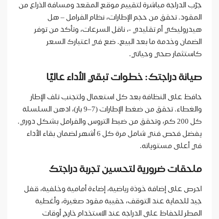
جرّب الدراجة مباشرة لتقييم موقع المقعد ومسافة الذراع من
المقود. تحقق من حجم الإطارات، نظام الفرامل – هل
هيدروليكي أم تقليدي -، ناقل السرعات، وتأكد من توفر
الضمان وخدمة ما بعد البيع. ضع في اعتبارك السعر
كاستثمار صحي وحياتي.
صيانة دراجتك: خطوات تبقي الأداء عاليًا
حافظ على النظافة بعد كل استعمال ولتجنب تلف الإطار
والغطاء. تحقق من ضغط الإطارات (7–9 بار)، ادهن السلسلة
كل 200 كم، وتحقق من ضبط التروس والفرامل بشكل دوري.
يفضل فحص فني شامل مرة كل 6 أشهر لضمان بقاء الأداء
في أعلى مستوياته.
ملحقات ضرورية لتحسين تجربة دراجتك
احرص على إضافة خوذة رياضية، إضاءة أمامية وخلفية، قفل
جيد للحماية عند التوقف، حقيبة مقود صغيرة، وأغطية
المطر للحفاظ على الدراجة عند الاستخدام خارج أوقات