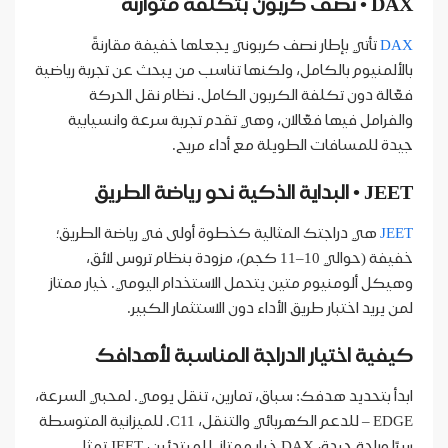
DAX • نصف كربون بتكلفة متوازنة
DAX
تأتي بإطار نصف كربوني يجعلها خفيفة مقارنةً
بالألمنيوم بالكامل، ولكنها تناسب من يبحث عن تجربة رياضية
فعّالة دون تكلفة الكربون الكامل. نظام نقل الحركة
والفرامل فيها فعّالان، وهي تقدم تجربة سرعة وانسيابية
جيدة للمسافات الطويلة مع أداء مريح.
JEET • البداية الذكية نحو رياضة الطريق
JEET
هي دراجتك المثالية كخطوة أولى في رياضة الطريق؛
خفيفة (حوالي 10–11 كجم)، مزودة بنظام تروس لائق،
وهيكل ألومنيوم متين يتحمل الاستخدام اليومي. خيار ممتاز
لمن يريد اختبار طريق الأداء دون الاستثمار الكبير.
كيفية اختيار الدراجة المناسبة لأهدافك
ابدأ بتحديد هدفك: سباق، تمارين، تنقل يومي. لمحبي السرعة،
EDGE – للدعم الكهربائي والتنقل، C11. للميزانية المتوسطة
سرًا وراحة جيدة، DAX خيار ممتاز. للمبتدئين، JEET تمثل