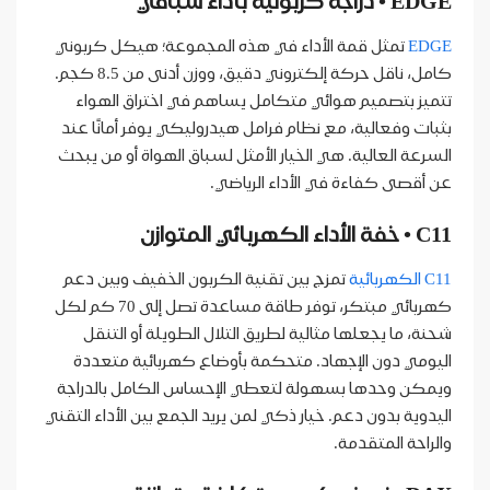
EDGE • دراجة كربونية بأداء سباقي
EDGE
تمثل قمة الأداء في هذه المجموعة؛ هيكل كربوني
كامل، ناقل حركة إلكتروني دقيق، ووزن أدنى من 8.5 كجم.
تتميز بتصميم هوائي متكامل يساهم في اختراق الهواء
بثبات وفعالية، مع نظام فرامل هيدروليكي يوفر أمانًا عند
السرعة العالية. هي الخيار الأمثل لسباق الهواة أو من يبحث
عن أقصى كفاءة في الأداء الرياضي.
C11 • خفة الأداء الكهربائي المتوازن
C11 الكهربائية
تمزج بين تقنية الكربون الخفيف وبين دعم
كهربائي مبتكر، توفر طاقة مساعدة تصل إلى 70 كم لكل
شحنة، ما يجعلها مثالية لطريق التلال الطويلة أو التنقل
اليومي دون الإجهاد. متحكمة بأوضاع كهربائية متعددة
ويمكن وحدها بسهولة لتعطي الإحساس الكامل بالدراجة
اليدوية بدون دعم. خيار ذكي لمن يريد الجمع بين الأداء التقني
والراحة المتقدمة.