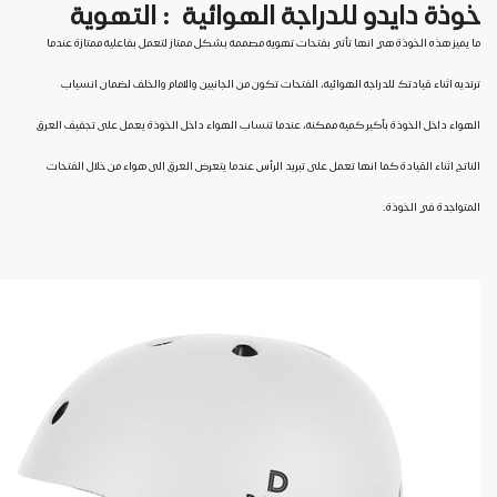
خوذة دايدو للدراجة الهوائية : التهوية
ما يميز هذه الخوذة هي انها تأتي بفتحات تهوية مصممة بشكل ممتاز لتعمل بفاعلية ممتازة عندما
ترتديه اثناء قيادتك للدراجة الهوائية، الفتحات تكون من الجانبين والامام والخلف لضمان انسياب
الهواء داخل الخوذة بأكبر كمية ممكنة، عندما تنساب الهواء داخل الخوذة يعمل على تجفيف العرق
الناتج اثناء القيادة كما انها تعمل على تبريد الرأس عندما يتعرض العرق الى هواء من خلال الفتحات
المتواجدة في الخوذة.