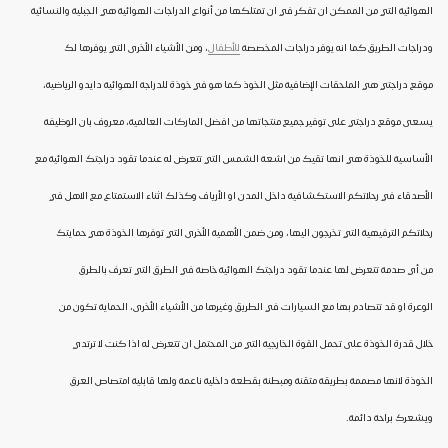
الهوائية التي من الممكن ان تفكر في ان تمتلكها من أنواع الدراجات الهوائية هي الجبلية والنسائية
ودراجات الطريق كما انه يوفر دراجات المخصصة
للأطفال
، ومن الأشياء الأخرى التي يوفرها لك
موقع دراجتي هي الملحقات الإضافية مثل الخوذ كما هو في خوذة للدراجة الهوائية دايدو الرياضية،
يسعى موقع دراجتي على توفير جميع منتجاتها من افضل الماركات العالمية، معروف بان الوظيفة
الأساسية للخوذة هي انها تقيك من اشعة الشمس التي تتعرض له عندما تقود دراجتك الهوائية مع
الأصدقاء في رحلاتكم الاستكشافية داخل المدن او الأرياف وكذلك اثناء الاستمتاع مع الاهل في
رحلاتكم الترفيهية التي تخرجون اليها، ومن ضمن الأهمية الأخرى التي توفرها الخوذة هي حمايتك
من أي صدمة تتعرض لها عندما تقود دراجتك الهوائية خاصة في الطرق التي تعرف بالطرق
الوعرة او قد تتصادم بها مع السيارات في الطريق وغيرها من الأشياء الأخرى، الحماية تكون من
خلال قدرة الخوذة على تحمل القوة الخارجية التي من المحتمل ان تتعرض له اذا كنت لا ترتدي
الخوذة لانها مصممة بطريقة متقنة ومبطنة بقطعة داخلية ناعمة ولها قابلية امتصاص العرق
ويشعرك براحة دائمة.