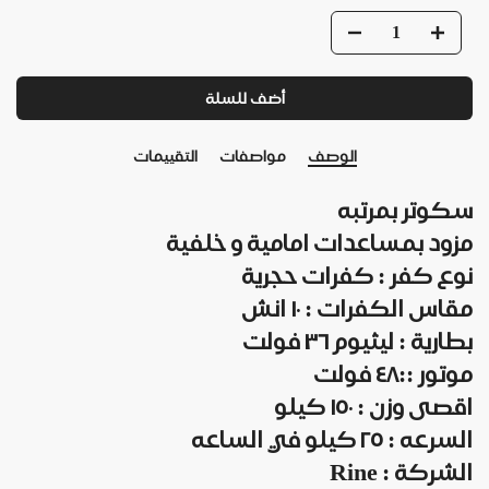
أضف للسلة
الوصف
مواصفات
التقييمات
سكوتر بمرتبه
مزود بمساعدات امامية و خلفية
نوع كفر : كفرات حجرية
مقاس الكفرات : ١٠ انش
بطارية : ليثيوم ٣٦ فولت
موتور ::٤٨ فولت
اقصى وزن : ١٥٠ كيلو
السرعه : ٢٥ كيلو في الساعه
الشركة : Rine