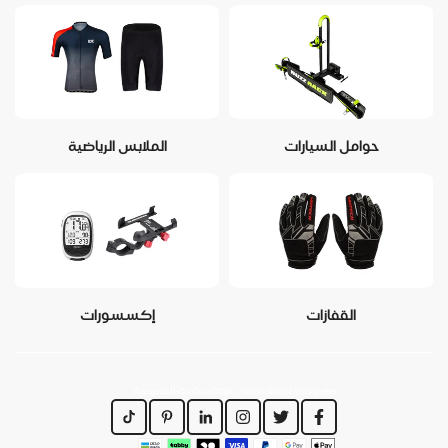
حوامل السيارات
الملابس الرياضية
القفازات
إكسسورات
https://www.dirajiti.com/pages/سياسة-الخصوصية