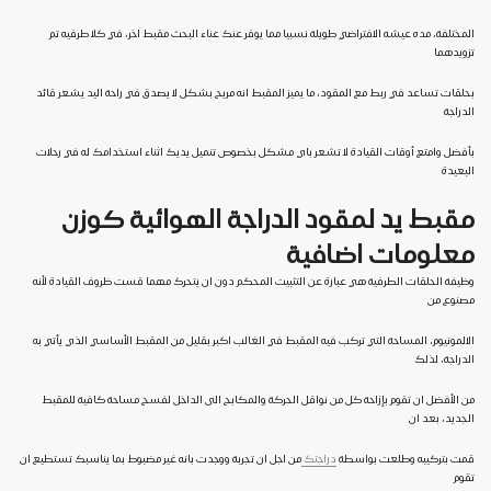
المختلفة، مده عيشه الافتراضي طويلة نسبيا مما يوفر عنك عناء البحث مقبط اخر، في كلا طرفيه تم
تزويدهما
بحلقات تساعد في ربط مع المقود، ما يميز المقبط انه مريح بشكل لا يصدق في راحة اليد يشعر قائد
الدراجة
بأفضل وامتع أوقات القيادة لا تشعر باي مشكل بخصوص تنميل يديك اثناء استخدامك له في رحلات
البعيدة
مقبط يد لمقود الدراجة الهوائية كوزن
معلومات اضافية
وظيفة الحلقات الطرفية هي عبارة عن التثبيت المحكم دون ان يتحرك مهما قست ظروف القيادة لأنه
مصنوع من
الالمونيوم، المساحة التي تركب فيه المقبط في الغالب اكبر بقليل من المقبط الأساسي الذي يأتي به
الدراجة، لذلك
من الأفضل ان تقوم بإزاحة كل من نواقل الحركة والمكابح الى الداخل لفسح مساحة كافية للمقبط
الجديد، بعد ان
قمت بتركيبه وطلعت بواسطة
دراجتك
من اجل ان تجربة ووجدت بانه غير مضبوط بما يناسبك تستطيع ان
تقوم