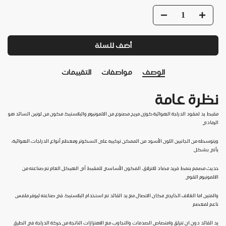
أضف للسلة
الوصف
مواصفات
التقييمات
نظرة عامة
مقبط يد لمقود الدراجة الهوائية كوزن مريح مصنوع من الالمونيوم والبلاستيك مكون من لونين السائد هو
الرمادي
ويتوسطه من الجانبين اللون الأسود من الممكن تركيبه على السكوتر ومعظم أنواع الدراجات الهوائية،
يأتي بشكل
حديث مصمم بنمط فريد مضاد للانزلاق، المكون الأساسي للمقبط أي الهيكل العام تم صناعته من
الالمونيوم القوي
والمتين اما الغلاف الخارجي مكان الاتصال مع يد القائد تم استخدام البلاستيك في صناعته ليوفر ملمس
ناعم لمعصم
يد القائد دون ان تنزلق وامتصاص الصدمات والتجاوب مع الاهتزازات الناتجة من حركة الدراجة في الطرق