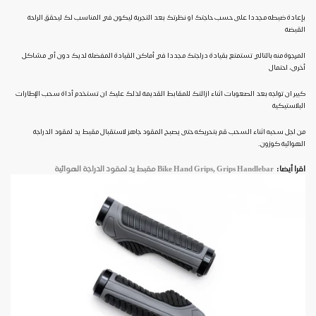
بإعادة ضبطه مجددا على حسب حاجتك او نظرتك بعد التجربة ليكون في المناسب لك ليحقق الراحة
القبضة
المرجوة منه بالتالي تستمتع بقيادة دراجتك مجددا في أماكن القيادة المفضلة لديك دون أي مشاكل
أخرى، احتمال
كبير ان تواجه بعد الصعوبات اثناء ازالتك للمقابط القديمة لذلك عليك ان تستخدم أداة سحب الإطارات
البلاستيكية
من اجل سحبه اثناء السحب قم بتحريكه حتى يصبح المقود جاهز لاستقبال مقبط يد لمقود الدراجة
الهوائية كوزون.
اقرا أيضا:
Bike Hand Grips, Grips Handlebar
مقبط يد لمقود الدراجة الهوائية