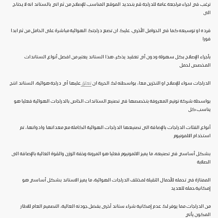
ترغب في اجراء مراجعة عامة للدراجة قم بتحديد الموقع المناسب للإصلاح من ثم اتي بالستاند انه لا يحتاج
الى
فرده او توسيعه كما في الحوامل الأخرى، عليك ان تضع دراجتك الهوائية مباشرة على الحامل من ثم ابدا
فورا
بأجراء الإصلاح بكل سهولة ودون أي تعقيد يذكر، هذا الستاند يعتبر من افضل أنواع الستاندات
المخصص لحمل
الدراجات سواء للإصلاح او التخزين معا، بواسطته لك الحرية ان
تعلق
عليها أي دراجة هوائية، الستاند انتج
بواسطة شركة توتيم المعروفة بتخصصها في تصنيع الستاندات الخاص بالدراجات الهوائية فعليا هو
يناسب كل
أنواع الفئات الدراجات بالإضافة الى تصنيعها الدراجات الهوائية الكاملة مع معداتها وادواتها، تم
استخدام الالمونيوم
بشكل أساسي في تصنيعه، ما يميز الالمونيوم فعليا هو المرونة وخفة الوزن والقوة العالية بالإضافة الى
الصلابة
الممتازة في تحمله للأحمال الثقيلة لمختلف الدراجات الهوائية، ما يميز الاستاند بشكل أساسي هو
إمكانية حمله للعديد
من الدراجات مما يوفر لك عدم إمكانية شراء ستاند أخرى بفضل جودته العالية، التصميم العام للاطار
المكون يأتي