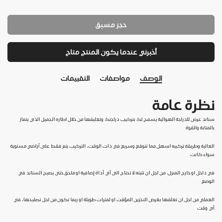
حجز مسبق
أخبرني عندما يكون المنتج متاح
الوصف
مواصفات
التقييمات
نظرة عامة
ستاند عرض للدراجة الهوائية يسمح لك بتركيب دراجتك وتعليقها من خلال اطاره الجميل الذي يتماز
بالمتانة والقوة
العالية وطريقة تركيبه اسهل مما تتوقع وسريع في ذات الوقت، التركيب يتم فقط على أراضي مستوية
سواء كانت
في داخل او خارج المنزل، من اجل ان تثبته لا تحتاج الى أي أداة إضافية او ملحق حتى يصبح الستاند في
الوضع
العملي من اجل ان تعلقها بغرض التخزين المؤقت او لفترات طويلة او ربما تكون من اجل تصليحها، في
أي وقت