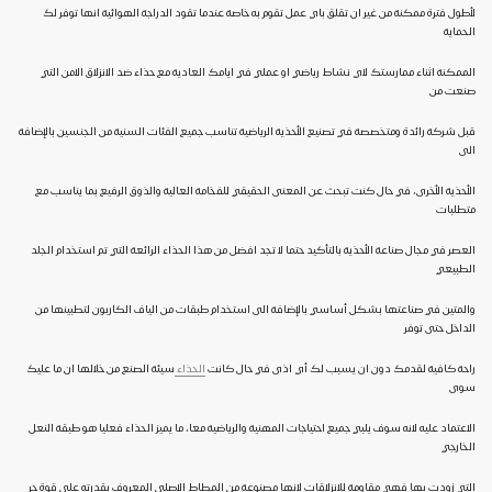
لأطول فترة ممكنة من غير ان تقلق باي عمل تقوم به خاصة عندما تقود الدراجة الهوائية انها توفر لك
الحماية
الممكنة اثناء ممارستك لاي نشاط رياضي او عملي في ايامك العادية مع حذاء ضد الانزلاق الامن التي
صنعت من
قبل شركة رائدة ومتخصصة في تصنيع الأحذية الرياضية تناسب جميع الفئات السنية من الجنسين بالإضافة
الى
الأحذية الأخرى، في حال كنت تبحث عن المعنى الحقيقي للفخامة العالية والذوق الرفيع بما يناسب مع
متطلبات
العصر في مجال صناعة الأحذية بالتأكيد حتما لا تجد افضل من هذا الحذاء الرائعة التي تم استخدام الجلد
الطبيعي
والمتين في صناعتها بشكل أساسي بالإضافة الى استخدام طبقات من الياف الكاربون لتطبينها من
الداخل حتى توفر
راحة كافية لقدمك دون ان يسبب لك أي اذى في حال كانت
الحذاء
سيئة الصنع من خلالها ان ما عليك
سوى
الاعتماد عليه لانه سوف يلبي جميع احتياجات المهنية والرياضية معا، ما يميز الحذاء فعليا هو طبقة النعل
الخارجي
التي زودت بها فهي مقاومة للانزلاقات لانها مصنوعة من المطاط الاصلى المعروف بقدرته على قوة جر