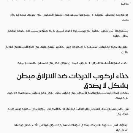
كافية
ووافية ضد الاسطح المنزلقة او الرطبة مما يساعد على استقرار الشخص الذي يرتديها خاصة في حال
كنت
تستخدمها اثناء ركوب الدراجة التي يتطلب عادة حذاء مستقر بدرجة كبيرة والسبب هو الحركة الدائمة
لبدال الدراجة
الهوائية، جميع المميزات التصنيعية تم اعتمادها وفق المعايير المتفق عليها في هذه الصناعة في العالم،
بما ان
الحذاء مصنوعة أصلا ضد الانزلاق الا انه يجب عليك ان تتوخى الحذر في الاسطح الملساء والرطبة.
حذاء لركوب الدرجات ضد الانزلاق مبطن
بشكل لا يصدق
صممت الحذاء ليتناسب مع معظم الأشخاص في مختلف بيئات العمل وفق خصائص صحية محددة بحيث
تم تدعيمها
من الداخل بقطع يشعر الشخص بالراحة الكافية اثناء اداءه للتحديات اليومية بكل سهولة ويسر خاصة
عندما يتم
ارتداؤها لفترات طويلة تعتبر حذاء يتحدى التوقعات لتقديم مستوى فريد من الأداء بفضل جودتها
التصميمية.