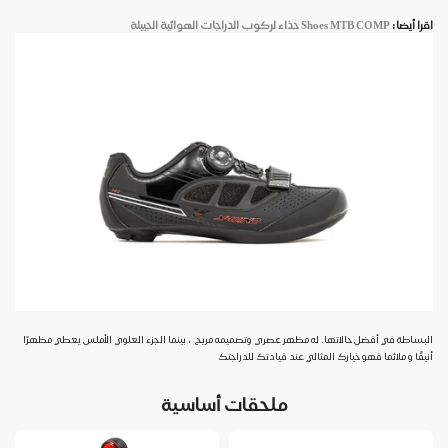
اقرا أيضا:
Shoes MTB COMP حذاء لركوب الدراجات الهوائية الجبيلة
البساطة في أفضل حالاتها.
له مظهر عصري وتصميمه مريح ، بينما الجزء العلوي الأملس يعطي مظهرًا
أنيقًا و ملائما فهو خيارك المثالي عند قيادتك للدراجتك
ملحقات أساسية