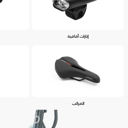
إنارات أمامية
المراتب