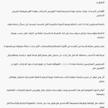
للطرق و
الأماكن الجديدة، عليك بشراء خوذة مخصصة لهذا النوع من الدراجات وهذا الامر يعرفها كثير من
الدراجين
خاصة المحترفين اما اذا كنت لا تعلم نوعية الخوذة بالضبط التي تناسبك ننصحك بان تسأل خدمة عملاء
الخاصة بمؤسسة دراجتي سوف يحددون لك بالضبط ما يناسبك تماما من الخوذ على حسب نوعية
دراجتك،
حتى تضمن حماية رأسك من العديد من الأجزاء المتطايرة والصدمات التي تحدث فجأة بطريقة غير مقصودة
نتيجة لعدة أسباب محتملة، اما في حال اردت ان تحصل على منظر رائع عندما تقود دراجتك وتظهر مثل
المحترفين الممارسين لنشاط قيادة
الدراجات
الهوائية عليك ان تقوم بارتداء خوذ للدراجات الرود و
االهجين في
أي زمن تنوي ان تخرج بدراجتك مهما كانت مسافتك قريبة او بعيدة لانها تعتبر اجراء احترازي ووقائي،
جميع
أنواع الخوذ المتوفرة في هذا القسم حرصت مؤسسة دراجتي على توفير من اشهر الماركات العالمية،
جميعها
تختلف في الوانها وطريقة تصميمها الأساسي مع توفير عدد من فتحات التهوية الجانبية والرأسية التي
تعمل