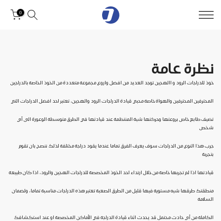
0
نظرة عامة
خوذ للدراجات الرود و االهجين توجد العديد من افضل واروع مجموعة متعددة من الخوذ الخاصة بالدراجين
المحترفين المحترفين والهواة خاصة محبي قيادة الدراجات الرود والهجين، تعتبر احد افضل الدراجات التي
تضيف طابع خاص بروعتها وحركتها شبة المنتظمة عند قيادتها في الطرق متوسطة الوعورة الى أي
شخص
جرب هذا النوع من الدراجات سوف يعرف الفرق تماما عندما يقود دراجة مختلفة لذلك ننصح بان تقوم
بتجربة
قيادتها اذا لم تجربها خاصة من خلال ارتداء احد الخوذ المخصصة للدراجات الهجين والرود، اذا كان طبيعة
منطقتك طرقها شبه مستوية فيها قليل من الطرق الصعبة تعتبر هذه الدراجات مناسبة تماما، ولضمان
السلامة
الكاملة من أي حادث محتمل قد يحدث اثناء قيادة الدراجة في الأماكن المخصصة او عند استكشافك