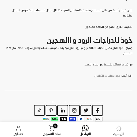
على تبريد رأسك من خلال السماح بكمية كافية من الهواء لتتخلل داخل مسامات الشعر من الداخل
وكذلك
تجفيف العرق الناتج من الجهد المبذول
خوذ للدراجات الرود و االهجين
جميع الخوذ التي تخص الدراجات الهجين والرود التي توفرها لكم مؤسسة دراجتي سوف تجدها في هذا
القسم
من غير ما تكلف نفسك عن عناء البحث.
اقرا أيضا:
خوذ لدراجات الأطفال
https://www.dirajiti.com/pages/سياسة-الخصوصية
0
الرئيسية
التواصل
سلة التسوق
حسابي