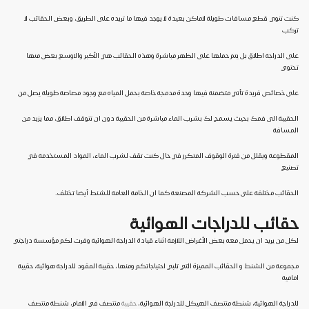
كنت تنوي قطع مسافات طويلة لاماكن بعيدة لا يوجد فيها ما تريده على الطريق، وبعض الحقائب لا
تركب
على الدراجة اطلاق بل يتم حملها على الظهر مباشرة وهذه الحقائب هي الأكبر والاوسع بعض منها
تحتوي
على خصائص فريدة تأتي متضمنة فيها وحدة مدمجة خاصة بحمل المياه مع وجود مصاصة طويلة يصل من
الحقيبة الى فمك بحيث يسمح لك بشرب الماء مباشرة من الحقيبة دون ان تتوقف اطلاق، مما يزيد من
المسافة
المقطوعة ويقلل من فترة الوقوف المتكرر في حال كنت تقف لشرب الماء، المواد المستخدمة في
تصنيع
الحقائب مختلفة على حسب الشركة المصنعة كما ان الخامة العامة للشنط أيضا تختلف.
حقائب للدراجات الهوائية
لكل من يريد ان يحمل معه بعض الأغراض اللازمة اثناء قيادة الدراجة الهوائية وفرت لكم مؤسسة دراجتي
مجموعة من الشنط و الحقائب المميزة التي تلبي احتياجاتكم ومنها، حقيبة المقود للدراجة هوائية، حقيبة
امامية
للدراجة الهوائية، شنطة منتصف الهيكل للدراجة الهوائية،
حقيبة
منتصف في الامام، شنطة منتصف