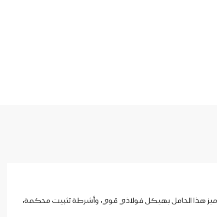
B، المصمم خصيصًا لحمل أربع دراجات بسهولة. يتميز هذا الحامل بهيكل فولاذي قوي، وأشرطة تثبيت محكمة،