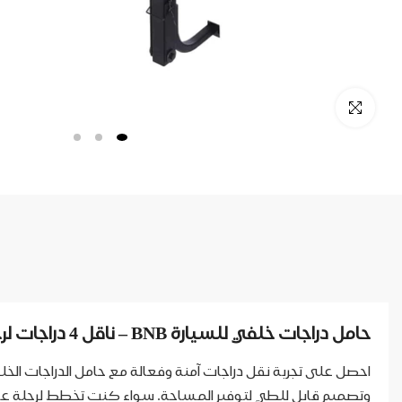
حامل دراجات خلفي للسيارة BNB – ناقل 4 دراجات لرحلات السفر والمغامرات
وتصميم قابل للطي لتوفير المساحة. سواء كنت تخطط لرحلة عائلية