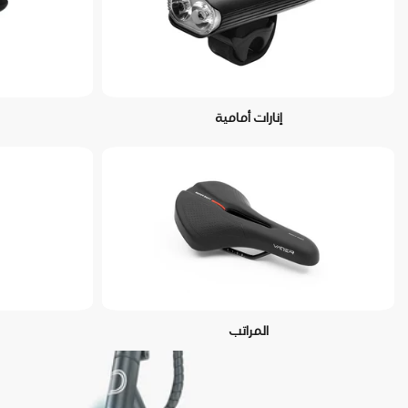
إنارات أمامية
المراتب