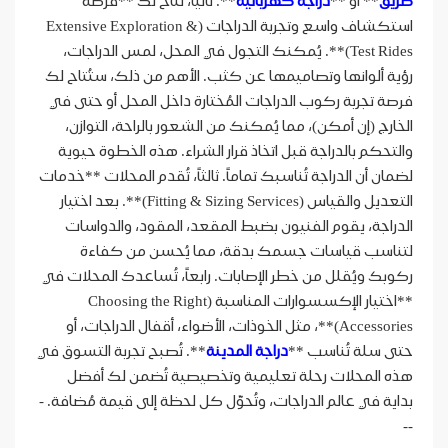
طريق
** أو **
دراجة كهربائية
**. ثانياً، تُتاح لك **فرصة
استكشاف واسع وتجربة الدراجات (Extensive Exploration &
Test Rides)**. يُمكنك التجول في المحل، لمس الدراجات،
رؤية ألوانها وتصاميمها عن كثب. الأهم من ذلك، ستُتاح لك
فرصة تجربة ركوب الدراجات المُختارة داخل المحل أو حتى في
الخارج (إن أمكن)، مما يُمكنك من الشعور بالراحة، التوازن،
والتحكم بالدراجة قبل اتخاذ قرار الشراء. هذه الخطوة حيوية
لضمان أن الدراجة تُناسبك تماماً. ثالثاً، تُقدم المحلات **خدمات
التعديل والقياس (Fitting & Sizing Services)**. بعد اختيار
الدراجة، يقوم الفنيون بضبط المقعد، المقود، والدواسات
لتناسب قياسات جسمك بدقة، مما يُحسن من كفاءة
ركوبك ويُقلل من خطر الإصابات. رابعاً، تُساعدك المحلات في
**اختيار الإكسسوارات المناسبة (Choosing the Right
Accessories)**، مثل الخوذات، الأضواء، أقفال الدراجات، أو
حتى سلة تُناسب **
دراجة المدينة
**. تُصبح تجربة التسوق في
هذه المحلات رحلة تعليمية وتخصيصية تُضمن لك أفضل
بداية في عالم الدراجات، وتُحوّل كل لحظة إلى قيمة مُضافة. -
--