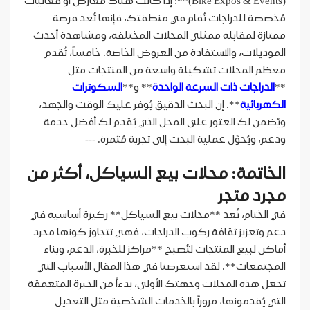
(Bike Expos & Events)**: إذا كانت هناك معارض أو فعاليات
مُخصصة للدراجات تُقام في منطقتك، فإنها تُعد فرصة
ممتازة لمقابلة ممثلي المحلات المختلفة، ومشاهدة أحدث
الموديلات، والاستفادة من العروض الخاصة. خامساً، تُقدم
معظم المحلات تشكيلة واسعة من المنتجات مثل
**
الدراجات ذات السرعة الواحدة
** و**
السكوترات
الكهربائية
**. إن البحث الدقيق يُوفر عليك الوقت والجهد،
ويُضمن لك العثور على المحل الذي يُقدم لك أفضل خدمة
ودعم، ويُحوّل عملية البحث إلى تجربة مُثمرة. ---
الخاتمة: محلات بيع السياكل، أكثر من
مجرد متجر
في الختام، تُعد **محلات بيع السياكل** ركيزة أساسية في
دعم وتعزيز ثقافة ركوب الدراجات، فهي تتجاوز كونها مجرد
أماكن لبيع المنتجات لتُصبح **مراكز للخبرة، الدعم، وبناء
المجتمعات**. لقد استعرضنا في هذا المقال الأسباب التي
تجعل هذه المحلات وجهتك الأولى، بدءاً من الخبرة المتعمقة
التي يُقدمونها، مروراً بالخدمات الشخصية مثل التعديل