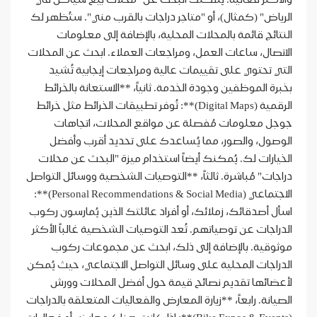
الرياض" (كمثال)، أو "متاجر دراجات بالقرب مني". ستُظهر لك
النتائج قائمة بالمحلات المحلية، بالإضافة إلى معلومات
الاتصال، ساعات العمل، ومراجعات العملاء. ابحث عن المحلات
التي تحتوي على تقييمات عالية ومراجعات إيجابية تُشيد
بخبرة الموظفين وجودة الخدمة. ثانياً، **الاستعانة بالخرائط
الرقمية (Digital Maps)**: تُوفر تطبيقات الخرائط مثل خرائط
جوجل معلومات مُفصلة عن مواقع المحلات، اتجاهات
الوصول، والصور، مما يُساعدك على تحديد أقرب وأفضل
الخيارات لك. يُمكنك أيضاً استخدام ميزة "البحث عن محلات
دراجات" مُباشرة. ثالثاً، **التوصيات الشخصية ووسائل التواصل
الاجتماعي (Personal Recommendations & Social Media)**:
اسأل أصدقائك، زملائك، أو أفراد عائلتك الذين يُمارسون ركوب
الدراجات عن توصياتهم. تُعد التوصيات الشخصية غالباً الأكثر
موثوقية. بالإضافة إلى ذلك، ابحث عن مجموعات ركوب
الدراجات المحلية على وسائل التواصل الاجتماعي، حيث يُمكن
لأعضائها تقديم نصائح قيمة حول أفضل المحلات وورش
الصيانة. رابعاً، **زيارة المعارض والفعاليات المتعلقة بالدراجات