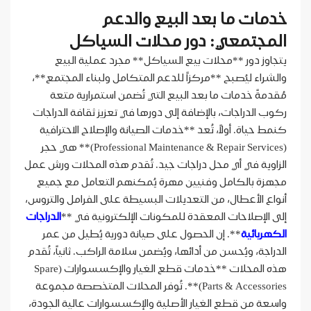
خدمات ما بعد البيع والدعم
المجتمعي: دور محلات السياكل
يتجاوز دور **محلات بيع السياكل** مجرد عملية البيع
والشراء ليُصبح **مركزاً للدعم المتكامل ولبناء المجتمع**،
مُقدمةً خدمات ما بعد البيع التي تُضمن استمرارية متعة
ركوب الدراجات، بالإضافة إلى دورها في تعزيز ثقافة الدراجات
كنمط حياة. أولاً، تُعد **خدمات الصيانة والإصلاح الاحترافية
(Professional Maintenance & Repair Services)** هي حجر
الزاوية في أي محل دراجات جيد. تُقدم هذه المحلات ورش عمل
مجهزة بالكامل وفنيين مهرة يُمكنهم التعامل مع جميع
أنواع الأعطال، من التعديلات البسيطة على الفرامل والتروس،
إلى الإصلاحات المعقدة للمكونات الإلكترونية في **
الدراجات
الكهربائية
**. إن الحصول على صيانة دورية يُطيل من عمر
الدراجة، ويُحسن من أدائها، ويُضمن سلامة الراكب. ثانياً، تُقدم
هذه المحلات **خدمات قطع الغيار والإكسسوارات (Spare
Parts & Accessories)**. تُوفر المحلات المتخصصة مجموعة
واسعة من قطع الغيار الأصلية والإكسسوارات عالية الجودة،