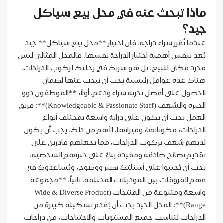
ماذا تبحث عنه في محل بيع سياكل
جيد؟
عندما تُقرر شراء دراجة، فإن اختيار **محل بيع سياكل** جيد
يُعد بنفس أهمية اختيار الدراجة نفسها. فالمحل المثالي ليس
مجرد مكان للبيع، بل هو شريك في رحلتك لركوب الدراجات.
هناك عدة عوامل رئيسية يجب أن تبحث عنها لضمان
الحصول على أفضل تجربة شراء ودعم. أولاً، **الموظفون ذوو
الخبرة والشغف (Knowledgeable & Passionate Staff)**: فريق
العمل يجب أن يكون على دراية واسعة بمختلف أنواع
الدراجات، مكوناتها، وميزاتها. الأهم من ذلك، يجب أن يكون
لديهم شغف بركوب الدراجات، مما يجعلهم قادرين على
تقديم نصائح صادقة ومفيدة بناءً على خبرتهم الشخصية.
يجب أن يُجيبوا على أسئلتك بصبر ووضوح، ويُساعدوك في
فهم الفروقات بين الموديلات المختلفة. ثانياً، **مجموعة
واسعة ومتنوعة من المنتجات (Wide & Diverse Product
Range)**: المحل الجيد يجب أن يُقدم تشكيلة كبيرة من
الدراجات لتناسب جميع المستويات والاحتياجات، من دراجات