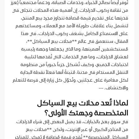
تُوفر أيضاً نصائح الخبراء، وخدمات الصيانة، ودعماً مجتمعياً يُعزز
من ثقافة ركوب الدراجات. إن أهمية هذه المحلات تتجلى في
قدرتها على تقديم قيمة مُضافة تتجاوز مجرد بيع المنتج،
لتشمل بناء علاقات طويلة الأمد مع العملاء، ومساعدتهم
على الاستمتاع الكامل بشغف ركوب الدراجات. في هذا
المقال، سنتعمق في عالم **محلات بيع السياكل**،
مُستكشفين أهميتها، وما الذي يجعلها وجهة رئيسية
لعشاق الدراجات، وما هي الخدمات التي تُقدمها لتلبية
احتياجات الجميع، وكيف تُشكل جزءاً حيوياً من منظومة
التنقل المستدام في مدننا، مُثبتةً أنها فعلاً نقطة البداية
لكل مغامرة على عجلتين، وتُحوّل كل زيارة إلى فرصة للتعلم
والاكتشاف. ---
لماذا تُعد محلات بيع السياكل
المتخصصة وجهتك الأولى؟
في سوق يعج بالخيارات، قد يميل البعض إلى شراء الدراجات
من المتاجر الكبرى أو عبر الإنترنت، ولكن **محلات بيع
السياكل المتخصصة** تُقدم قيمة مُضافة لا يُمكن للمتاجر