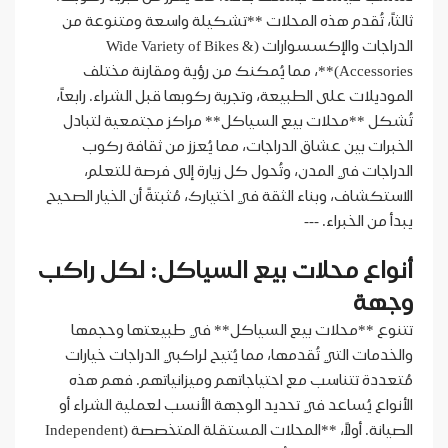
ثالثاً، تُقدم هذه المحلات **تشكيلة واسعة ومتنوعة من
الدراجات والإكسسوارات (Wide Variety of Bikes &
Accessories)**، مما يُمكنك من رؤية ومقارنة مختلف
الموديلات على الطبيعة، وتجربة ركوبها قبل الشراء. رابعاً،
تُشكل **محلات بيع السياكل** مراكز مجتمعية لتبادل
الخبرات بين عشاق الدراجات، مما يُعزز من ثقافة ركوب
الدراجات في المدن، وتُحول كل زيارة إلى فرصة للتعلم،
الاستكشاف، وبناء الثقة في اختيارك، مُثبتةً أن الخيار الصحيح
يبدأ من الخبراء. ---
أنواع محلات بيع السياكل: لكل راكب
وجهة
تتنوع **محلات بيع السياكل** في طبيعتها وحجمها
والخدمات التي تُقدمها، مما يُتيح لراكبي الدراجات خيارات
مُتعددة تتناسب مع احتياجاتهم وميزانياتهم. فهم هذه
الأنواع يُساعد في تحديد الوجهة الأنسب لعملية الشراء أو
الصيانة. أولاً، **المحلات المستقلة المتخصصة (Independent