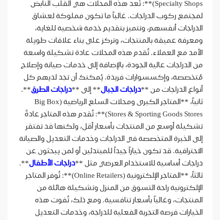
Specialty Shops)**: تُعد هذه المحلات هي القلب النابض
لمجتمع ركوب الدراجات. غالباً ما تكون مملوكة لعشاق
الدراجات أنفسهم، وتتميز بتقديم خدمة شخصية للغاية،
ومعرفة عميقة بالمنتجات، وتركز على بناء علاقات طويلة
الأمد مع العملاء. تُقدم هذه المحلات عادة تشكيلة واسعة
من الدراجات عالية الجودة، بالإضافة إلى خدمات صيانة وإصلاح
مُتخصصة، وإكسسوارات فريدة. يُمكنك أن تجد لديهم كل
أنواع الدراجات من **
دراجات الجبال
** إلى **
دراجات الطرق
**.
ثانياً، **المتاجر الكبرى ومحلات السلع الرياضية (Big Box
Stores & Sporting Goods Stores)**: تُقدم هذه المتاجر عادةً
تشكيلة أوسع من المنتجات بأسعار أقل، ولكنها قد تفتقر
إلى الخبرة المتخصصة في الدراجات وخدمات التعديل والصيانة
الاحترافية. قد تكون خياراً جيداً للمبتدئين أو لمن يبحثون عن
دراجات أساسية للاستخدام العرضي مثل **
دراجات الأطفال
**.
ثالثاً، **المتاجر الإلكترونية (Online Retailers)**: تُوفر المتاجر
الإلكترونية راحة التسوق من المنزل وتشكيلة هائلة من
المنتجات، وغالباً بأسعار تنافسية. ومع ذلك، تُفوت هذه
الخيارات فرصة التجربة الفعلية للدراجة، وخدمات التعديل