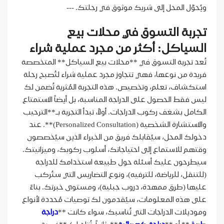
ويُحوّل المحل إلى شريك موثوق في رحلتك. ---
تجربة التسوق في محلات بيع
السياكل: أكثر من مجرد عملية شراء
تُعد تجربة التسوق في **محلات بيع السياكل** المتخصصة
فريدة من نوعها، فهي تتجاوز مجرد عملية شراء لتُصبح رحلة
استكشاف، تعلم، وتخصيص. هذه التجربة المُثرية تُضمن لك
ليس فقط الحصول على الدراجة المناسبة، بل أيضاً الاستمتاع
الكامل بشغف ركوب الدراجات. أولاً، تبدأ التجربة بـ**الترحيب
والاستشارة الشخصية (Personalized Consultation)**. عند
دخولك المحل، سيُقابلك فريق من الخبراء الذين سيُخصصون
وقتهم للاستماع إلى احتياجاتك، أسلوب ركوبك، وميزانيتك.
سيطرحون عليك أسئلة حول طبيعة استخدامك للدراجة
(للتنقل، للرياضة، للترفيه)، ونوع التضاريس التي ستُركب
عليها (طرق ممهدة، دروب جبلية)، ومستوى خبرتك. بناءً
على هذه المعلومات، سيُقدمون لك توصيات مُحددة لأنواع
وموديلات الدراجات التي تُناسبك، سواء كانت **
دراجة