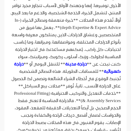
الأخرى توفيرها. إنها وجهتك الأولى لأسباب تتجاوز مجرد توافر
المنتج، لتشمل الخبرة، الخدمة الشخصية، والدعم ما بعد البيع.
أولاً، تُقدم هذه المحلات **خبرة متعمقة ونصائح الخبراء (In-
depth Expertise & Expert Advice)**. يعمل بها فريق من
المتخصصين وعشاق الدراجات الذين يمتلكون معرفة واسعة
بأنواع الدراجات المختلفة، ومواصفاتها، وميزاتها، وما يُناسب
احتياجات كل راكب. يُمكنهم مساعدتك في اختيار الدراجة
المناسبة لطولك، وزنك، أسلوب ركوبك، وميزانيتك، سواء
كنت تبحث عن **
دراجة مدينة
** للتنقل اليومي أو **
دراجة
كهربائية
** للمسافات الطويلة. هذه النصائح الشخصية
تُجنبك الوقوع في أخطاء الشراء الشائعة وتضمن لك الحصول
على الدراجة الأنسب. ثانياً، تُوفر **محلات بيع السياكل**
**خدمات التعديل والتركيب الاحترافية (Professional Fitting
& Assembly Services)**. فالدراجة المناسبة لا تعني فقط
الحجم الصحيح، بل أيضاً التعديلات الدقيقة للمقعد، المقود،
والدواسات لضمان أقصى درجات الراحة والكفاءة وتجنب
الإصابات. يقوم الفنيون في هذه المحلات بضبط الدراجة
لتُناسب قياسات جسمك بدقة، مما يُعزز من تجربة ركوبك.