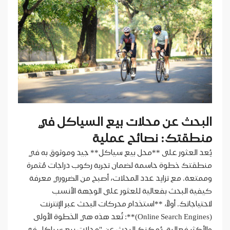
البحث عن محلات بيع السياكل في
منطقتك: نصائح عملية
يُعد العثور على **محل بيع سياكل** جيد وموثوق به في
منطقتك خطوة حاسمة لضمان تجربة ركوب دراجات مُثمرة
وممتعة. مع تزايد عدد المحلات، أصبح من الضروري معرفة
كيفية البحث بفعالية للعثور على الوجهة الأنسب
لاحتياجاتك. أولاً، **استخدام محركات البحث عبر الإنترنت
(Online Search Engines)**: تُعد هذه هي الخطوة الأولى
والأكثر فعالية. يُمكنك البحث عن "محلات بيع سياكل في