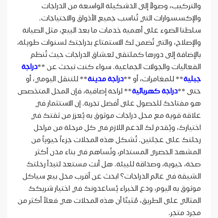
والتركيب، وصولاً إلى الدشكيلة الواسعة من الدراجات
والإكسسوارات التي تُناسب جميع الأذواق والاحتياجات.
سلطنا الضوء على أهمية خدمات ما بعد البيع، مثل الصيانة
والإصلاح، والتي تُضمن لك الاستمتاع بدراجتك لسنوات طويلة،
بالإضافة إلى دورها كملتقى لعشاق الدراجات حيث تُنظم
الفعاليات والجولات الجماعية. سواء كنت تبحث عن **
دراجة
جبلية
** للمغامرات، أو **
دراجة مدينة
** للتنقل اليومي، أو
حتى **
دراجة كهربائية
** لراحة إضافية، فإن المحل المتخصص
هو مفتاحك للحصول على أفضل تجربة. إن الاستثمار في
علاقة قوية مع محل دراجات موثوق به يُعزز من ثقتك في
اختيارك، ويُقدم لك الدعم اللازم في كل مرحلة من مراحل
رحلتك على عجلتين. تُشكل هذه المحلات جزءاً حيوياً من
المشهد الحضري المستدام، وتُساهم في بناء مدن أكثر
صحة، حيوية، وصداقة للبيئة. هل أنت مستعد لتبدأ رحلتك
الشيقة في عالم الدراجات؟ ابحث عن أقرب محل بيع سياكل
موثوق به اليوم، ودع الخبراء يُساعدونك في اختيار شريكك
المثالي على الطريق، مُثبتًا أن هذه المحلات هي فعلاً أكثر من
مجرد متجر.