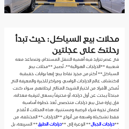
محلات بيع السياكل: حيث تبدأ
رحلتك على عجلتين
في عصر تتزايد فيه أهمية التنقل المستدام، وتتصاعد معه
شعبية **الدراجات الهوائية**، تُصبح **محلات بيع
السياكل** أكثر من مجرد نقاط بيع؛ إنها بوابات حقيقية
لاكتشاف عالم الدراجات الواسع، ومراكز للخبرة والمعرفة التي
تُمكن الأفراد من اختيار الشريك المثالي لرحلاتهم. سواء كنت
مبتدئاً يبحث عن أول دراجة، أو محترفاً يسعى لترقية معداته،
فإن زيارة محل بيع دراجات متخصص تُعد خطوة أساسية
لضمان تجربة شراء مُرضية ومستنيرة. هذه المحلات لا تُقدم
فقط تشكيلة واسعة من أنواع **الدراجات** المختلفة، من
**
دراجات الجبال
** الوعرة إلى **
دراجات الطرق
** السريعة، بل