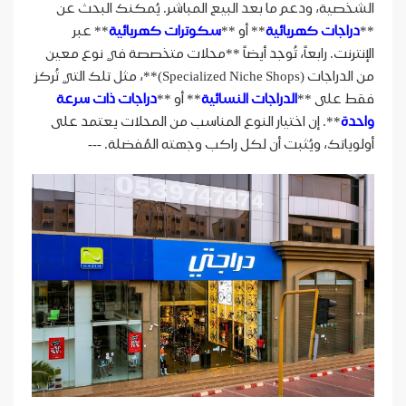
الشخصية، ودعم ما بعد البيع المباشر. يُمكنك البحث عن
**
دراجات كهربائية
** أو **
سكوترات كهربائية
** عبر
الإنترنت. رابعاً، تُوجد أيضاً **محلات متخصصة في نوع معين
من الدراجات (Specialized Niche Shops)**، مثل تلك التي تُركز
فقط على **
الدراجات النسائية
** أو **
دراجات ذات سرعة
واحدة
**. إن اختيار النوع المناسب من المحلات يعتمد على
أولوياتك، ويُثبت أن لكل راكب وجهته المُفضلة. ---