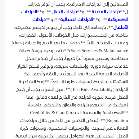
المبتدئين إلى الدراجات الاحترافية. يجب أن تُوفر خيارات
ل**
دراجات المدينة
**، و**
دراجات الجبال
**، و**
الدراجات
الكهربائية
**، و**
الدراجات النسائية
**، و**
دراجات
الأطفال
**. بالإضافة إلى ذلك، يجب أن يتوفر لديهم مجموعة
كاملة من الإكسسوارات مثل الخوذات، الأضواء، القفازات،
ومعدات الصيانة. ثالثاً، **خدمات ما بعد البيع والصيانة (After-
Sales Services & Maintenance)**: يُعد وجود ورشة صيانة
متكاملة وفنيين مهرة أمراً حيوياً. يُجب أن يُقدم المحل
خدمات صيانة دورية، وإصلاحات سريعة، وتوفير قطع الغيار
الأصلية. الخدمة الجيدة بعد البيع تُبني الثقة وتُضمن لك
الاستمتاع بدراجتك لسنوات طويلة. رابعاً، **إمكانية تجربة
الدراجة (Test Ride Availability)**: قبل الشراء، يجب أن يُتيح
المحل فرصة لتجربة الدراجة في الخارج لعدة دقائق، مما
يُمكنك من الشعور بالراحة والتوازن والتحكم. خامساً،
**المصداقية والسمعة الجيدة (Credibility & Good
Reputation)**: يُمكن التحقق من ذلك من خلال مراجعات
العملاء عبر الإنترنت، والتوصيات الشخصية، وسنوات خبرة
المحل. البحث عن هذه العوامل يضمن لك تجربة شراء مُثمرة،