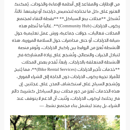
من الإطارات والمقاعد إلى أنظمة الإضاءة والخوذات. يُمكنك
العثور على كل ما تحتاجه لتخصيص دراجتك أو ترقيتها. ثالثاً،
تُشكل **محلات بيع السياكل** **نقطة التقاء لمجتمع
ركوب الدراجات (Community Hub)**. غالباً ما تُنظم هذه
المحلات فعاليات، جولات جماعية، ورش عمل تعليمية حول
صيانة الدراجات، أو حتى محاضرات حول السلامة المرورية. هذه
الأنشطة تُعزز من الروابط بين راكبي الدراجات، وتُوفر منصة
لتبادل الخبرات والنصائح، وتُشجع على زيادة المشاركة في
الأنشطة المتعلقة بالدراجات. رابعاً، تُقدم بعض المحلات
**خدمات تأجير الدراجات (Bike Rental Services)**، مما يُتيح
للأفراد تجربة ركوب الدراجات دون الحاجة إلى الشراء الفوري،
ويُشجع السياح على استكشاف المدن على عجلتين. إن
هذه الخدمات تُعزز من دور محلات بيع السياكل كشريك دائم
في رحلتك لركوب الدراجات، وتُثبت أن الدعم لا يتوقف عند
الشراء، بل يمتد ليشمل بناء مجتمع نشط. ---