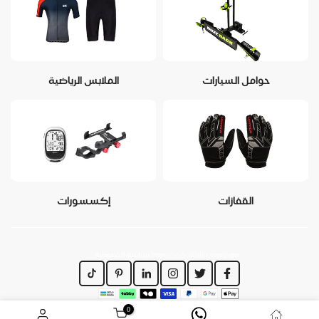
حوامل السيارات
الملابس الرياضية
القفازات
إكسسورات
https://www.dirajiti.com/pages/سياسة-الخصوصية
0