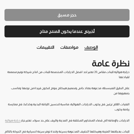
حجز مسبق
أخبرني عندما يكون المنتج متاح
الوصف
مواصفات
التقييمات
نظرة عامة
دراجة هوائية للبنات مقاس 20 تعتبر احد افضل الدراجات المخصصة للبنات من انتاج شركة توتيم مصممة
لقيادتها
على الطرق المنبسطة، مدعومة بعتاد خاص وتصميم هيكلي بنوتي لتكون فريدة من نوعها وتناسب
جمهورها من
الفتيات اللائي ترغبن في ركوب الدراجات الهوائية، مناسبة لتحسين اللياقة البدنية وكذلك في ممارسة
رياضة ركوب
الدراجات بالإضافة الى قضاء المشاوير المختلفة في المدينة والريف على حد سواء، تعتبر خيار
دراجة هوائية
للبنات بعجلاتها المتينة وهيكلها الخفيف المدعومة بسرعة واحدة توفر سرعة انسيابية في الحركة بالتالي