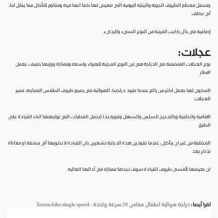
وتتحمل معظم الظروف الجوية والبيئية اليومية التي تتعرض لها كما انها مرنة ومقاوم للتآكل مما يقلل لك
أي تكلف
إضافية في حال كانت المرتبة من النوع السيء والرديء
عجلات:
نوع العجلات المتضمنة في الدراجة هي من النوع المخزنة للهواء واسعة وممتازة ووزنها خفيف، يعمل
الاطار
المكون لها بعمل اكثر من رائع عندما تقود دراجتك الهوائية في جميع ظروف الطقس المتباينة، تتميز
العجلات
الامامية والخلفية وبالتدحرج السلس والسهل وقوية جدا لتحمل المطبات التي تواجهها اثناء القيادة على
الطرق
المختلفة من غير ان يتآكل، عندما تقودين هذه الدراجة تشعرين بان القيادة لا تحتويها أي مشقة او معاناة
تذكر بعد
ان تعرضها لأقسى ظروف القيادة سوف تجدها ممتازة في أدائها العالية.
اقرا أيضا:
دراجة هوائية اطفال مقاس 20 سرعة واحدة -
Totem bike single speed