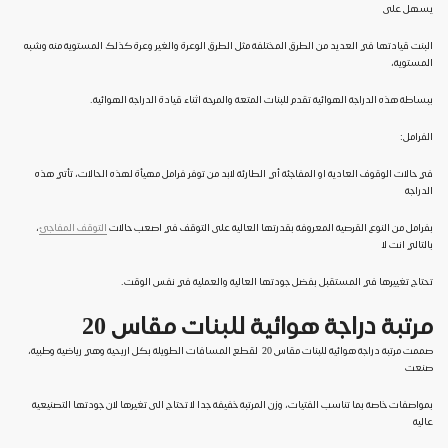
يسهل على
البنت قيادتها في العديد من الطرق المختلفة مثل الطرق الوعرة والغير وعرة كذلك المستوية منه وشبه
المستوية،
ببساطة هذه الدراجة الهوائية تقدم للبنات المتعة والمرحة اثناء قيادة الدراجة الهوائية.
الفرامل:
في حالات الوقوف العادية او المفاجئة أي الطارئة لابد من توفر فرامل مهيأة لهذه الحالات، تأتي هذه
الدراجة
بفرامل من النوع القرصية المعروفة بقدرتها العالية على التوقف في اصعب حالات
التوقف المفاجئ
،
بالتالي انت لا
تحتاج تغييرها في المستقبل بفضل جودتها العالية والعملية في نفس الوقت.
مرتبة دراجة هوائية للبنات مقاس 20
صممت مرتبة دراجة هوائية للبنات مقاس 20 لقطع المسافات الطويلة بكل اريحية وهي رياضية وطبية،
صنعت
بمواصفات خاصة بما تناسب الفتيات، وزن المرتبة خفيفة جدا لا تحتاج الى تغيرها لان جودتها التصنيعية
عالية