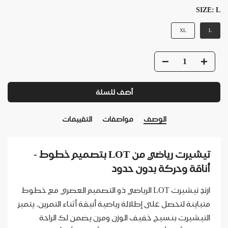
SIZE:
L
XL
L
أضف للسلة
الوصف
مواصفات
التقييمات
تيشيرت رياضي من LOT بتصميم خطوط -
أناقة وحركة بدون حدود
ارتدِ تيشيرت LOT الرياضي ذو التصميم العصري مع خطوط
متباينة لتحصل على إطلالة رياضية أنيقة أثناء التمرين. يتميز
التيشيرت بنسيج خفيف الوزن ومرن يضمن لك الراحة