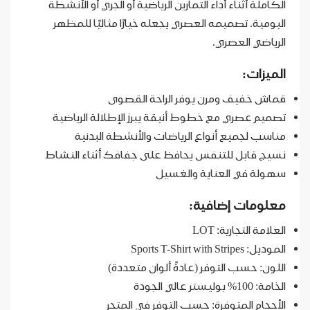
الكاملة أثناء أداء التمارين الرياضية أو الجري أو الأنشطة
اليومية. تصميمه العصري يجعله خيارًا مثاليًا للمظهر
الرياضي العصري.
الميزات:
قماش خفيف ومرن يوفر الراحة القصوى
تصميم عصري مع خطوط أنيقة يبرز الإطلالة الرياضية
مناسب لجميع أنواع الرياضات والأنشطة البدنية
نسيج قابل للتنفس يحافظ على جفافك أثناء النشاط
سهولة في العناية والغسيل
معلومات إضافية:
العلامة التجارية: LOT
الموديل: Sports T-Shirt with Stripes
اللون: حسب التوفر (عادةً ألوان متعددة)
الخامة: 100% بوليستر عالي الجودة
الأحجام المتوفرة: حسب التوفر في المتجر