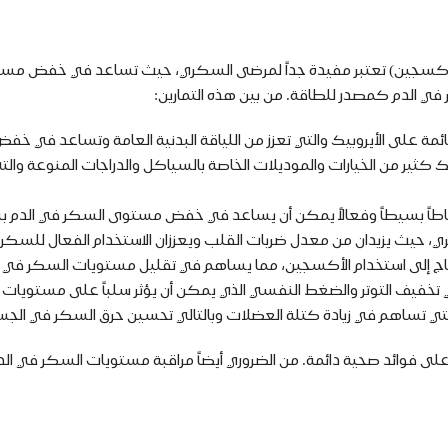
وبيك (الأكسجين) تعتبر مفيدة جداً لمرضى السكري، حيث تساعد في خفض م
 في الدم كمصدر للطاقة. من بين هذه التمارين:
القائمة على الأيروبيك والتي تعزز من اللياقة البدنية العامة وتساعد 
 كثير من الخيارات والموديلات الخاصة بالسياكل والدراجات المنوعة والتي 
شاطاً بسيطاً وفعالاً يمكن أن يساعد في خفض مستوى السكر في الدم
كري، حيث يزيدان من معدل ضربات القلب ويعززان الاستخدام الفعال للسك
وتحتاج إلى استخدام الأكسجين، مما يساهم في تقليل مستويات السكر في ا
هم في تخفيف التوتر والضغط النفسي الذي يمكن أن يؤثر سلباً على مستويات
، التي تساهم في زيادة كتلة العضلات وبالتالي تحسين حرق السكر في الجس
 على فوائد صحية دائمة. من الضروري أيضاً مراقبة مستويات السكر في الد