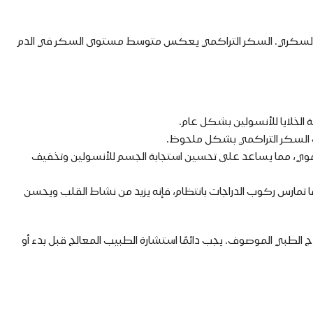
ساهم بشكل كبير في خفض مستوى السكر التراكمي (الهيموغلوبين السكري المتعدد، HbA1c) لدى مرضى السكري. السكر التراكمي يعكس متوسط مستوى السكر في الدم
ة الخلايا للأنسولين بشكل عام.
ت السكر التراكمي بشكل ملحوظ.
الدموي، مما يساعد على تحسين استجابة الجسم للأنسولين وتخفيف
دما تمارس ركوب الدراجات بانتظام، فإنه يزيد من نشاط القلب ويحسن
اج الطبي الموصوف. يجب دائمًا استشارة الطبيب المعالج قبل بدء أو