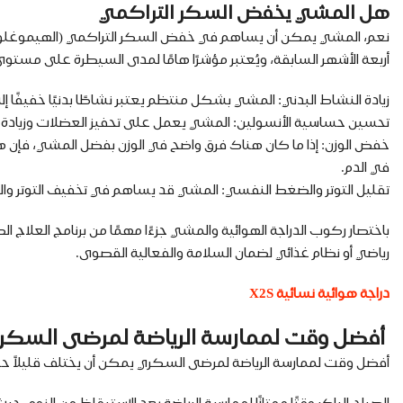
هل المشي يخفض السكر التراكمي
أربعة الأشهر السابقة، ويُعتبر مؤشرًا هامًا لمدى السيطرة على م
زيادة النشاط البدني: المشي بشكل منتظم يعتبر نشاطًا بدنيًا خفيفً
تحسين حساسية الأنسولين: المشي يعمل على تحفيز العضلات وزيادة ا
خفض الوزن: إذا ما كان هناك فرق واضح في الوزن بفضل المشي، فإن
في الدم.
تقليل التوتر والضغط النفسي: المشي قد يساهم في تخفيف التوتر والض
باختصار ركوب الدراجة الهوائية والمشي جزءًا مهمًا من برنامج العلا
رياضي أو نظام غذائي لضمان السلامة والفعالية القصوى.
دراجة هوائية نسائية X2S
أفضل وقت لممارسة الرياضة لمرضى السكر
أفضل وقت لممارسة الرياضة لمرضى السكري يمكن أن يختلف قليلاً