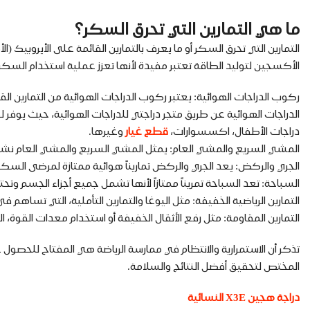
ما هي التمارين التي تحرق السكر؟
التمارين التي تحرق السكر أو ما يعرف بالتمارين القائمة على الأير
الأكسجين لتوليد الطاقة تعتبر مفيدة لأنها تعزز عملية استخدام السكر
ركوب الدراجات الهوائية: يعتبر ركوب الدراجات الهوائية من التمارين 
الدراجات الهوائية عن طريق متجر دراجتي للدراجات الهوائية، حيث يوفر لك
دراجات الأطفال، اكسسوارات،
قطع غيار
وغيرها.
المشي السريع والمشي العام: يمثل المشي السريع والمشي العام ن
الجري والركض: يعد الجري والركض تماريناً هوائية ممتازة لمرضى الس
السباحة: تعد السباحة تمريناً ممتازاً لأنها تشمل جميع أجزاء الجسم 
التمارين الرياضية الخفيفة: مثل اليوغا والتمارين التأملية، التي تسا
التمارين المقاومة: مثل رفع الأثقال الخفيفة أو استخدام معدات القوة
تذكر أن الاستمرارية والانتظام في ممارسة الرياضة هي المفتاح للحصول
المختص لتحقيق أفضل النتائج والسلامة.
دراجة هجين X3E النسائية