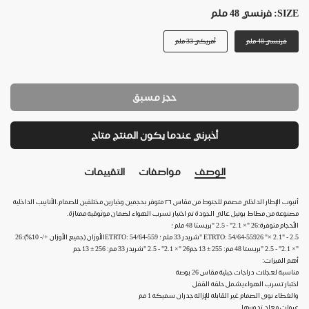
SIZE:
فرنسي 48 ملم
فرنسي 48 ملم
أمريكي 33 ملم
حجز مسبق
أخبرني عندما يكون المنتج متاح
الوصف
مواصفات
التقييمات
أنبوب الإطار الداخلي مصمم للجنوط من مقاس ٢٦ متوفر بحجمين وخيارين مختلفين للصمام.الأنابيب الداخلية
مصنوعة من مطاط بوتيل عالي الجودة تم اختبار تسرب الهواء لضمان موثوقية ممتازة.
الأحجام متوفرة:26 "× 2.1" - 2.5 "بريستا 48 ملم ؛
ETRTO: 54/64-55926 "× 2.1" - 2.5 "شريدر 33 ملم ؛ ETRTO: 54/64-559الأوزان (جميع الأوزان +/- 10٪):26
"× 2.1" - 2.5 "بريستا 48 مم: 255 ± 13 جم26 "× 2.1" - 2.5 "شريدر 33 مم: 256 ± 13 جم
أهم الميزات:
مناسبة لعجلات دراجات جبلية مقاس 26 بوصة
اختبار تسرب الهواءيشمل حلقة القفل
والغطاء نوى الصمام غير القابلة للإزالة جدران سميكة 1 مم
عبوات معاد تدويرها