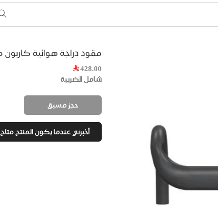
مقود دراجة هوائية كاربون من meno
428.00
شامل الضريبة
حجز مسبق
أخبرني عندما يكون المنتج متاح