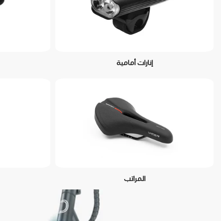
إنارات أمامية
المراتب