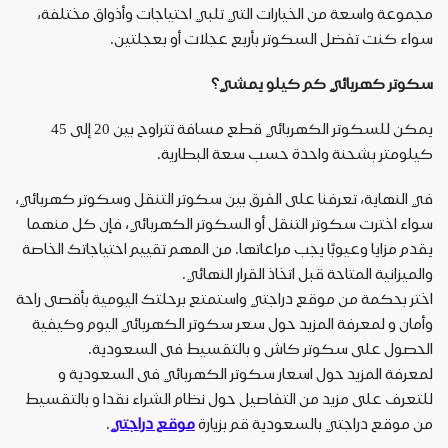
مجموعة واسعة من الخيارات التي تلبي احتياجات وأذواق مختلفة،
سواء كنت تفضل السكوتر بأربع عجلات أو بعجلتين
.
سكوتر كهربائي كم كيلو يمشي؟
يمكن للسكوتر الكهربائي قطع مسافة تتراوح بين 20 إلى 45
كيلومتر بشحنة واحدة حسب سعة البطارية
.
في النهاية، تعرفنا على الفرق بين سكوتر التنقل وسكوتر كهربائي،
سواء اخترت سكوتر التنقل أو السكوتر الكهربائي، فإن كل منهما
يقدم مزايا وعيوبًا يجب مراعاتها. من المهم تقييم احتياجاتك الخاصة
والميزانية المتاحة قبل اتخاذ القرار النهائي.
اختر بحكمة من موقع دراجتي واستمتع برحلتك اليومية بأقصى راحة
وأمان و لمعرفة المزيد حول سعر سكوتر الكهربائي اليوم وكيفية
الحصول على سكوتر كاش و بالتقسيط فى السعودية.
لمعرفة المزيد حول اسعار سكوتر الكهربائي فى السعودية و
للتعرف على مزيد من التفاصيل حول نظام الشراء نقدا و بالتقسيط
من موقع دراجتي بالسعودية قم بزيارة
موقع دراجتي
.