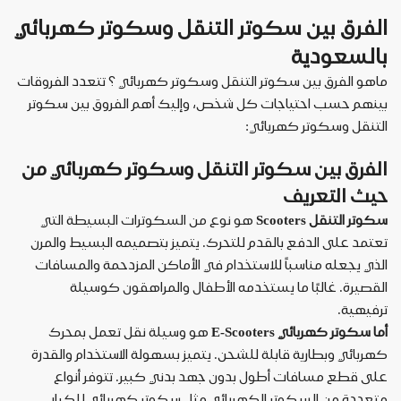
الفرق بين سكوتر التنقل وسكوتر كهربائي
بالسعودية
ماهو الفرق بين سكوتر التنقل وسكوتر كهربائي ؟ تتعدد الفروقات
بينهم حسب احتياجات كل شخص، وإليك أهم الفروق بين سكوتر
التنقل وسكوتر كهربائي
:
الفرق بين سكوتر التنقل وسكوتر كهربائي من
حيث التعريف
سكوتر التنقل
Scooters
هو نوع من السكوترات البسيطة التي
تعتمد على الدفع بالقدم للتحرك. يتميز بتصميمه البسيط والمرن
الذي يجعله مناسباً للاستخدام في الأماكن المزدحمة والمسافات
القصيرة. غالبًا ما يستخدمه الأطفال والمراهقون كوسيلة
ترفيهية
.
أما سكوتر كهربائي
E-Scooters
هو وسيلة نقل تعمل بمحرك
كهربائي وبطارية قابلة للشحن. يتميز بسهولة الاستخدام والقدرة
على قطع مسافات أطول بدون جهد بدني كبير. تتوفر أنواع
متعددة من السكوتر الكهربائي مثل سكوتر كهربائي للكبار