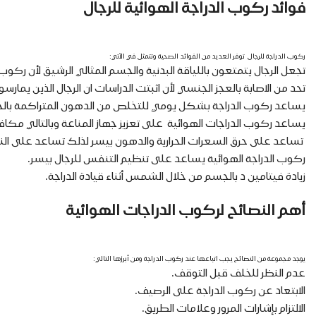
فوائد ركوب الدراجة الهوائية للرجال
ركوب الدراجة للرجال توفر العديد من الفوائد الصحية وتتمثل في الآتي:
تجعل الرجال يتمتعون باللياقة البدنية والجسم المثالي الرشيق لأن ركوب ا
تحد من الاصابة بالعجز الجنسي لأن اثبتت الدراسات ان الرجال الذين يما
يساعد ركوب الدراجة بشكل يومي للتخلص من الدهون المتراكمة بال
يساعد ركوب الدراجات الهوائية على تعزيز جهاز المناعة وبالتالي مكافحة 
تساعد على حرق السعرات الحرارية والدهون بيسر لذلك تساعد على الن
ركوب الدراجة الهوائية يساعد على تنظيم التنفس للرجال بيسر.
زيادة فيتامين د بالجسم من خلال الشمس أثناء قيادة الدراجة.
أهم النصائح لركوب الدراجات الهوائية
يوجد مجموعة من النصائح يجب اتباعها عند ركوب الدراجة ومن أبرزها التالي:
عدم النظر للخلف قبل التوقف.
الابتعاد عن ركوب الدراجة على الرصيف.
الالتزام بإشارات المرور وعلامات الطريق.