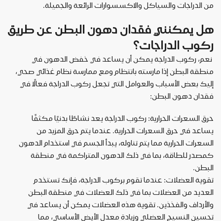
من الدراجات والسياكل والاكسسوارات الرائعة والجميلة.
هل يمكنني فقدان دهون البطن عن طريق
ركوب الدراجات؟
نعم، ركوب الدراجة يمكن أن يساعد في خفض الدهون في
منطقة البطن إذا مارسته بانتظام ومع ممارسة نظام غذائي صحي،
إليك بعض الأسباب والعوامل التي تجعل ركوب الدراجة فعالًا في
فقدان دهون البطن:
حرق السعرات الحرارية: ركوب الدراجة يعد نشاطًا بدنيًا مكثفًا
يساعد في حرق السعرات الحرارية. عندما يتم حرق المزيد من
السعرات الحرارية مما يتم تناوله، يبدأ الجسم في استخدام الدهون
كمصدر للطاقة، بما في ذلك الدهون المتراكمة في منطقة
البطن.
تقوية العضلات: عندما تقوم بركوب الدراجة، فإنك تستخدم
العديد من العضلات بما في ذلك العضلات في منطقة البطن
والأرداف والفخذين. تقوية هذه العضلات يمكن أن يساعد في
تحسين النسيج العضلي وزيادة معدل الأيض الأساسي، مما