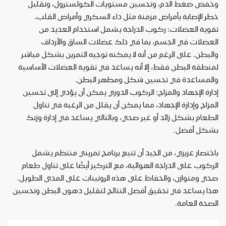
وخفض ضغط الدم، وتحسين مستويات الكولسترول، وتقليل
خطر الإصابة بأمراض مزمنة مثل داء السكري وأمراض القلب.
تقوية العضلات: ركوب الدراجة يشمل استخدام العديد من
العضلات في الجسم، بما في ذلك عضلات الساق والأرداف
والبطن. على الرغم من أنه لا يمكنه توجيه التمرين بشكل مباشر
لمنطقة البطن فقط، إلا أنه يساعد في تقوية العضلات الأساسية
والمساعدة في تحسين شكل ومظهر البطن.
إدارة الإجهاد والمزاج: الركوب الدوري يمكن أن يؤدي إلى تحسين
المزاج وإدارة الإجهاد، مما يمكن أن يقلل من الرغبة في تناول
الطعام بشكل زائد أو غير صحي، وبالتالي يساعد في إدارة وزنك
بشكل أفضل.
باختصار عزيزي، من الجيد أن تتبع برنامج تمريني منتظم يشمل
الركوب على الدراجة الهوائية، مع التركيز أيضًا على تناول طعام
صحي ومتوازن، والحفاظ على هذه الروتينات على المدى الطويل.
هذا يساعد في تحقيق أفضل النتائج لتقليل دهون البطن وتحسين
الصحة العامة.