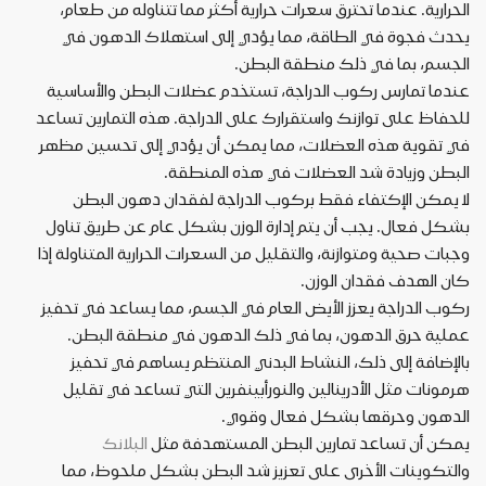
الحرارية. عندما تحترق سعرات حرارية أكثر مما تتناوله من طعام،
يحدث فجوة في الطاقة، مما يؤدي إلى استهلاك الدهون في
الجسم، بما في ذلك منطقة البطن.
عندما تمارس ركوب الدراجة، تستخدم عضلات البطن والأساسية
للحفاظ على توازنك واستقرارك على الدراجة. هذه التمارين تساعد
في تقوية هذه العضلات، مما يمكن أن يؤدي إلى تحسين مظهر
البطن وزيادة شد العضلات في هذه المنطقة.
لا يمكن الإكتفاء فقط بركوب الدراجة لفقدان دهون البطن
بشكل فعال. يجب أن يتم إدارة الوزن بشكل عام عن طريق تناول
وجبات صحية ومتوازنة، والتقليل من السعرات الحرارية المتناولة إذا
كان الهدف فقدان الوزن.
ركوب الدراجة يعزز الأيض العام في الجسم، مما يساعد في تحفيز
عملية حرق الدهون، بما في ذلك الدهون في منطقة البطن.
بالإضافة إلى ذلك، النشاط البدني المنتظم يساهم في تحفيز
هرمونات مثل الأدرينالين والنورأبينفرين التي تساعد في تقليل
الدهون وحرقها بشكل فعال وقوي.
يمكن أن تساعد تمارين البطن المستهدفة مثل
البلانك
والتكوينات الأخرى على تعزيز شد البطن بشكل ملحوظ، مما