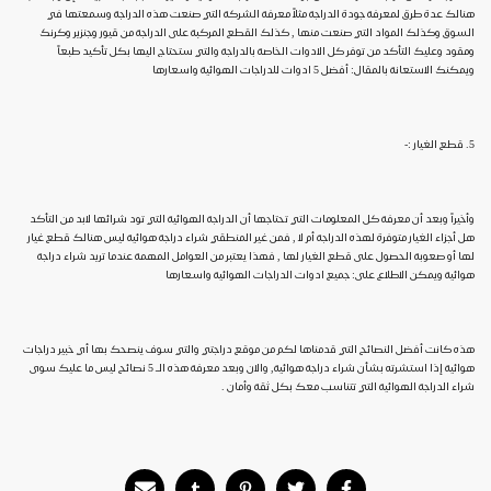
هنالك عدة طرق لمعرفة جودة الدراجة مثلاً معرفة الشركة التي صنعت هذه الدراجة وسمعتها في
السوق وكذلك المواد التي صنعت منها , كذلك القطع المركبة على الدراجة من قيور وجنزير وكرنك
ومقود وعليك التأكد من توفر كل الادوات الخاصة بالدراجة والتي ستحتاج اليها بكل تأكيد طبعاً
ويمكنك الاستعانة بالمقال: أفضل 5 ادوات للدراجات الهوائية واسعارها
5. قطع الغيار :-
وأخيراً وبعد أن معرفة كل المعلومات التي تحتاجها أن الدراجة الهوائية التي تود شرائها لابد من التأكد
هل أجزاء الغيار متوفرة لهذه الدراجة أم لا , فمن غير المنطقي شراء دراجة هوائية ليس هنالك قطع غيار
لها أو صعوبة الحصول على قطع الغيار لها , فهذا يعتبر من العوامل المهمة عندما تريد شراء دراجة
هوائية ويمكن الاطلاع على: جميع ادوات الدراجات الهوائية واسعارها
هذه كانت أفضل النصائح التي قدمناها لكم من موقع دراجتي والتي سوف ينصحك بها أي خبير دراجات
هوائية إذا استشرته بشأن شراء دراجة هوائية, والان وبعد معرفة هذه الـ 5 نصائح ليس ما عليك سوى
شراء الدراجة الهوائية التي تتناسب معك بكل ثقة وأمان .