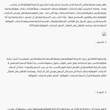
والان وبعد معرفة مقاس الدراجة الذي يناسبك يتحتم عليك اختيار نوع الدراجة الهوائية الذي يتناسب
معك , هنالك الكثير من أنواع الدراجات الهوائية بمختلف التصميمات فمثلاً هنالك دراجات هوائية رياضية
وجبلية وأخرى كهربائية ودراجات خاصة بالسباقات وما الى ذلك , فمن المهم معرفة لاي نوع من الدراجات
الهوائية تحتاج والغرض الاساسي منها , فإذا كنت تحب السرعة فيفضل أن تشتري دراجة رياضية رود أما
بالنسبة للذين يحبون التجول في الاماكن المختلفة والرحلات الاستكشافية فتناسبهم الدراجات الهوائية
الجبلية كذلك يمكنك الاطلاع على المقال: أفضل الدراجات الهوائية لعام 2020
3. السعر :-
والخطوة الثالثة قبل شراء الدراجة الهوائية هي معرفة الاسعار المختلفة لانه من المهم جداً شراء دراجة
هوائية تتناسب مع احتجاجاتك وفي نفس الوقت يكون سعرها مناسب جداً طبعاً السعر المنخفض لا
يعني الدراجة المثالية ولكن الافضل اختيار النوع الانسب لك من حيث السعر والجودة , كما أن أسعار
الدراجات الهوائية تختلف أحياناً من متجر الى أخر ومن موديل الى أخر أيضاً , ويمكنك الاطلاع على المقال
التالي لمعرفة أكثر أن أسعار الدراجات الهوائية : أفضل انواع الدراجات الهوائية
4. الجودة :-
لا تقم بشراء أي دراجة ما لم تتأكد من جودة هذه الدراجة الهوائية ومميزاتها بجانب سلبيتها إن وجدت ,