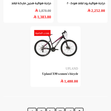
دراجة هوائية رود ابلاند هوك ٢٠٠
دراجة هوائية هجين ماركة ابلاند
2,252.00
1,870.00
1,383.80
نفذت الكمية
UPLAND
Upland X90 women's bicycle
1,480.00
https://www.dirajiti.com/pages/سياسة-الخصوصية