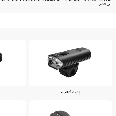
الوزن 362جم
إنارات أمامية