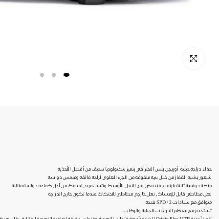
Click to enlarge
حذاء دراجة جبلية أوريجن بلس الاحترافي يتميز بتكنولوجيا تنحيف من أفضل الأحذية
شعور يشبه القفاز من خلال بنية ملفوفة من الجزء العلوي لراحة فائقة وملمس دواسة
منصة دواسة ثابتة بارتفاع منخفض في النعل الأوسط وتثبيت مريح لقدمك من أجل كفاءة دواسة مثالية
نعل مطاطي قابل للإمساك, نعل خارجي مطاطي للاحتكاك عندما تكون خارج الدراجة
متوافق مع سنادات SPD / 2 فتحة
تستخدم مع معظم الدراجات الجبلية والركاب
تتميز أحذية Origin Plus MTB الجبلية بأربعة فتحات للتهوية وفتحات دقيقة إضافية للتهوية المثالية. يقلل هيكلها غير الملحوم من نقاط الضغط وتوفر تعزيزات TPU الملحومة في منطقة الإصبع والكعب حماية إضافية.