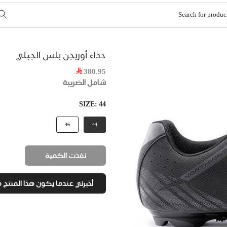
حذاء أوريجن بلس الجبلي
380.95
شامل الضريبة
SIZE:
44
46
44
نفذت الكمية
أخبرني عندما يكون هذا المنتج م