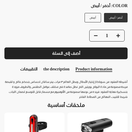
COLOR:
أحمر / أبيض
أحمر / أبيض
أبيض
أضف إلى السلة
Product information
the description
التقييمات
أشرطة المقود من سوباكاز إختيار الأبطال وبطل العالم ٣ مرات بيتر ساقان احساس بتحكم عالي و لقبضة
مريحة مصنوعة من مادة البولي يوريثين التي تظل صامدة في مختلف عوامل الطقس والظروف مزودة
بتسكيرة نهاية المقود فريده من نوعها مصنوعة من الألومنيوم مع مسمار قابل للتوسع لضمان الثبات
شريط للتثبيت النهائي من المطاط الفاخر
ملحقات أساسية