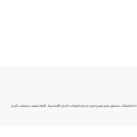
ت الجبلية، و بذلك ستعلم أن هذه الحافظات ستكون منتج مميز و فريد و يخدم اجتياجات الدراج الأساسية.. لأنها صممت و صنعت بأيدي