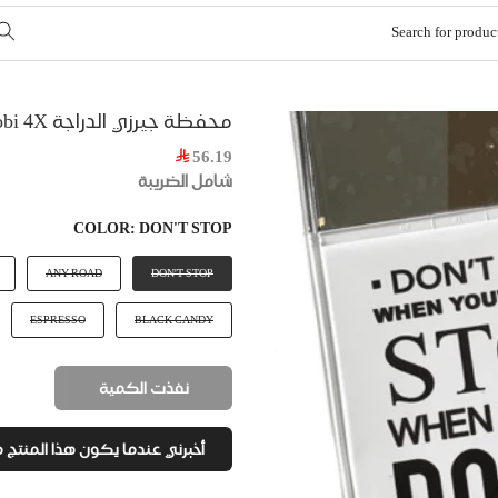
محفظة جيرزي الدراجة Mobi 4X
56.19
شامل الضريبة
COLOR:
DON'T STOP
ANY ROAD
DON'T STOP
ESPRESSO
BLACK CANDY
نفذت الكمية
أخبرني عندما يكون هذا المنتج م