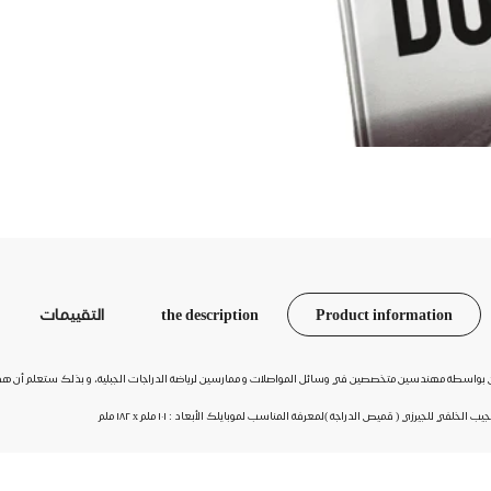
Product information
the description
التقييمات
صية للدراجين من الشركة العالمية pOcpacبأنها صممت خصيصاً للدراجين بواسطة مهندسين متخصصين في وسائل المواصلات و ممارسين لرياضة الدراجا