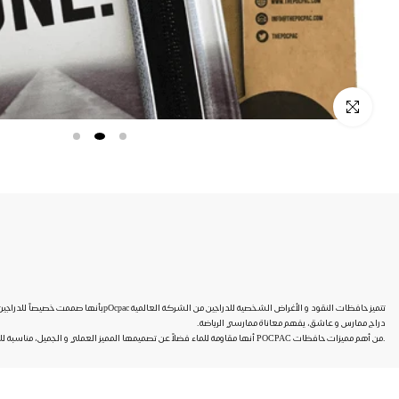
Click to enlarge
تتميز حافظات النقود و الأغراض الشخ
دراج ممارس و عاشق، يفهم معاناة ممارسي الرياضة.
.من أهم مميزات حافظات POCPAC أنها مقاومة للماء فضلاً عن تصميمها المميز العملي و الجميل، مناسبة للجيب الخلفي للجيرزي ( قميص الدراجة )لمعرفة المناسب لموبايلك الأبعاد : ١٠١ ملم x ١٨٢ ملم