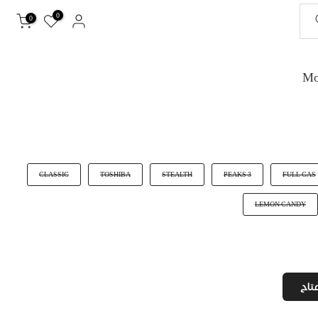
0
0
CLASSIC
TOSHIBA
STEALTH
3 PEAKS
FULL GAS
LEMON CANDY
تاح