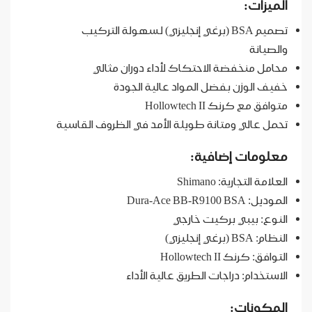
الميزات:
تصميم BSA (برغي إنجليزي) لسهولة التركيب
والصيانة
محامل منخفضة الاحتكاك لأداء دوران مثالي
خفيف الوزن بفضل المواد عالية الجودة
متوافق مع كرنك Hollowtech II
تحمل عالي ومتانة طويلة الأمد في الظروف القاسية
معلومات إضافية:
العلامة التجارية: Shimano
الموديل: Dura-Ace BB-R9100 BSA
النوع: بيبي بركيت خارجي
النظام: BSA (برغي إنجليزي)
التوافق: كرنك Hollowtech II
الاستخدام: دراجات الطريق عالية الأداء
المكونات: