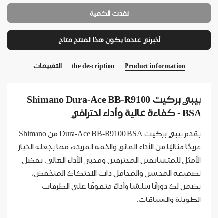
نفذت الكمية
أخبرني عندما يكون هذا المنتج متاح
Product information
the description
التقييمات
بيبي بركيت Shimano Dura-Ace BB-R9100
BSA - كفاءة عالية وأداء احترافي
يقدم بيبي بركيت Dura-Ace BB-R9100 BSA من Shimano
مزيجًا مثاليًا من الأداء الفائق والخفة الفريدة، مما يجعله الخيار
الأمثل للمتسابقين المحترفين ومحبي الأداء العالي. بفضل
تصميمه المحسن والمحامل ذات الاحتكاك المنخفض،
يضمن لك دورانًا سلسًا وأداءً متفوقًا على الطرقات
الطويلة والسباقات.