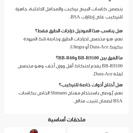
يتضمن كاسات البيبي بركيت والمحامل الداخلية، جاهزة
للتركيب على إطارات BSA.
هل يناسب هذا الموديل دراجات الطرق فقط؟
نعم، هو مخصص لدراجات الطرق وخاصة تلك المزودة
بكرنك Dura-Ace أو Ultegra.
ما الفرق بين BB-R9100 وBB-R60؟
BB-R9100 يقدم احتكاك أقل ووزن أخف، وهو مخصص
لفئة Dura-Ace.
هل أحتاج أدوات خاصة للتركيب؟
نعم، يُوصى باستخدام مفتاح Shimano الخاص بكاسات
BSA لضمان تثبيت مثالي.
ملحقات أساسية