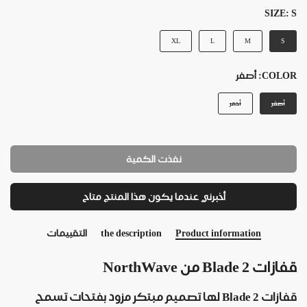
SIZE:
S
XL
L
M
S
COLOR:
أصفر
أصفر
أحمر
نفذت الكمية
أخبرني عندما يكون هذا المنتج متاح
Product information
the description
التقييمات
قفازات Blade 2 من NorthWave
قفازات Blade 2 لها تصميم مبتكر مزود بفتحات تسمح