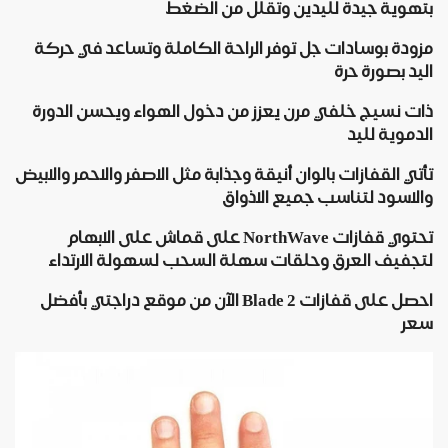
بتهوية جيدة لليدين وتقلل من الضغط
مزودة بوسادات جل توفر الراحة الكاملة وتساعد في حركة
اليد بصورة حرة
ذات نسيج خلفي مرن يعزز من دخول الهواء ويحسن الدورة
الدموية لليد
تأتي القفازات بالوان أنيقة وجذابة مثل الاصفر والاحمر والابيض
والاسود لتناسب جميع الاذواق
تحتوي قفازات NorthWave على قماش على الابهام
لتجفيف العرق وحلقات سهلة السحب لسهولة الارتداء
احصل على قفازات Blade 2 الآن من موقع دراجتي بأفضل
سعر