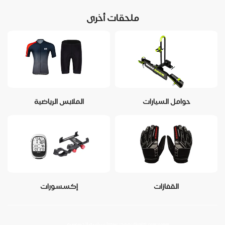
ملحقات أخرى
حوامل السيارات
الملابس الرياضية
القفازات
إكسسورات
https://www.dirajiti.com/pages/سياسة-الخصوصية