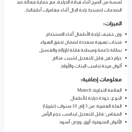
لمسة من المرح أثناء قيادة الدراجة، مع حماية فعالة ضد
الصدمات لتمنحك راحة البال أثناء مغامرات أطفالك.
الميزات:
وزن خفيف لراحة الأطفال أثناء الاستخدام
فتحات تهوية متعددة لضمان تدفق الهواء
بطانة ناعمة ومبطنة قابلة للإزالة والغسيل
حزام ذقن قابل للتعديل لتثبيت مثالي
ألوان مرحة تناسب البنات والأولاد
معلومات إضافية:
العلامة التجارية: Mutech
النوع: خوذة دراجة للأطفال
الفئة العمرية: من 3 إلى 10 سنوات (تقريبًا)
المقاس: قابل للتعديل ليناسب حجم الرأس
الألوان المتوفرة: أزرق، وردي، أسود