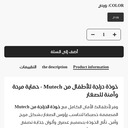
COLOR:
وردي
وردي
أضف إلى السلة
Product information
the description
التقييمات
خوذة دراجة للأطفال من Mutech - حماية مرحة
وآمنة للصغار
وفر لأطفالك الأمان الكامل مع
خوذة الدراجة من Mutech
المصممة خصيصًا لتناسب رؤوس الصغار بشكل مريح
وآمن. تأتي الخوذة بتصميم عصري وألوان جذابة تضفي