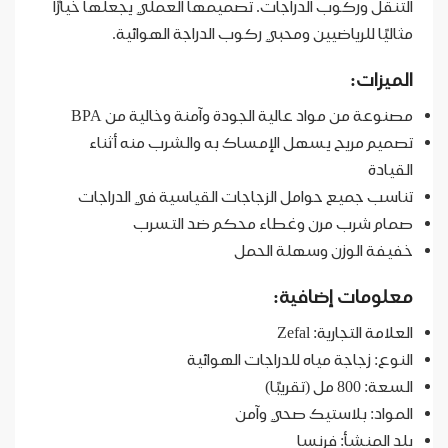
التنقل وركوب الدراجات. تصميمها العملي يجعلها خيارًا
مثاليًا للرياضيين ومحبي ركوب الدراجة الهوائية.
الميزات:
مصنوعة من مواد عالية الجودة وآمنة وخالية من BPA
تصميم مريح يسهل الإمساك به والشرب منه أثناء
القيادة
تناسب جميع حوامل الزجاجات القياسية في الدراجات
صمام شرب مرن وغطاء محكم ضد التسرب
خفيفة الوزن وسهلة الحمل
معلومات إضافية:
العلامة التجارية: Zefal
النوع: زجاجة مياه للدراجات الهوائية
السعة: 800 مل (تقريبًا)
المواد: بلاستيك صحي وآمن
بلد المنشأ: فرنسا