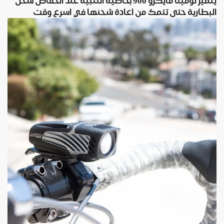
يتميز لومينا مايكرو 900 بخاصية التنبيه عند انخفاض شحن
البطارية حتى تتمك من اعادة شحنها في اسرع وقت