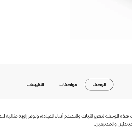
الوصف
مواصفات
التقييمات
تحسينًا احترافيًا مع وصلة مقود الدراجة MODE. صُممت هذه الوصلة لتعزيز الثبات والتحكم أثناء القي
بتدئين والمحترفين.