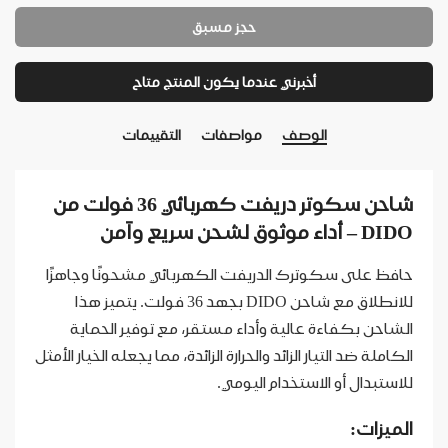
حجز مسبق
أخبرني عندما يكون المنتج متاح
الوصف
مواصفات
التقييمات
شاحن سكوتر دريفت كهربائي 36 فولت من
DIDO – أداء موثوق لشحن سريع وآمن
حافظ على سكوترك الدريفت الكهربائي مشحونًا وجاهزًا
للانطلاق مع شاحن DIDO بجهد 36 فولت. يتميز هذا
الشاحن بكفاءة عالية وأداء مستقر، مع توفير الحماية
الكاملة ضد التيار الزائد والحرارة الزائدة، مما يجعله الخيار الأمثل
للاستبدال أو الاستخدام اليومي.
الميزات: