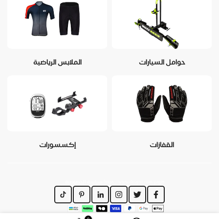
حوامل السيارات
الملابس الرياضية
القفازات
إكسسورات
https://www.dirajiti.com/pages/سياسة-الخصوصية
0