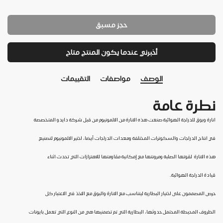
حجز مسبق
أخبرني عندما يكون المنتج متاح
الوصف
مواصفات
التقييمات
نطرة عامة
انارة وبوق للدراجة الهوائية صنعت هذه الانارة من الالمونيوم من قبل شركة دايدو المتخصصة
في انتاج الدراجات والسكوترات المختلفة ومعدات الدراجات أيضا، اختير الالمونيوم لتصنيع
هذه الانارة لقوتها الصلبة ومرونتها مع إمكانية مقاومتها للاهتزازات التي تحدث اثناء
قيادة الدراجة الهوائية.
حرص المصممون على اختيار البطارية ليتناسب مع الانارة والبوق مع الاخذ في الاعتبار كل
الظروف المحيطة المحتمل حدوثها، البطارية التي تم تضمنيها هي من النوع التي تعمل بايونات