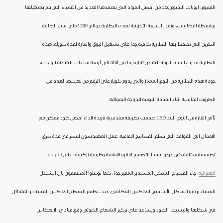
الليثيوم، ايونات الليثيوم يعد من افضل المواد التي يعتمدها العديد من الأشياء التي يتم تشغيلها
بواسطة البطاريات، وتقدر السعة التخزينية لهذه البطارية حوالي 1200 ملي امبير، الطاقة
التخزين التي تحتفظ بها البطارية كافية جدا على تشغيل البوق والانارة لمدة طويلة، هذه
البطارية قدرت المدة اللازمة للشحن تتراوح ما بين ثلاثة الى أربعة ساعات للشحنة الواحدة،
جودة هذه البطارية من النوع الممتاز والتي يدوم طويلا على الرغم من تعرضها لعدد من
الظروف القاسية اثناء القيادة اليومية للدراجة الهوائية.
تأتي الانارة من النوع الليد
LED
صممت بطريقة هندسية فريدة لاداء افضل ضوء ممكن مع
الامتثال الى القواعد التي تنظم المصابيح الامامية، عمل المهندسون للنظر في عدة طرق
تصميمية مختلفة حتى خرجوا بهذا التصميم للانارة الامامية وطريقة تركيبها على
الدراجة
الهوائية
، جاء المصباح الشكل المستدير المميز جدا، كما توصلوا المصممون بان الشكل
المستدير هو الشكل الأساسي للعاكس المكافئ، حيث يظهر السطح العاكس المستدير المتماثل
في شكلها والبسيط الضوء ويساعد على تركيز الشعاع الضوئي وفق مبادئ الانعكاس