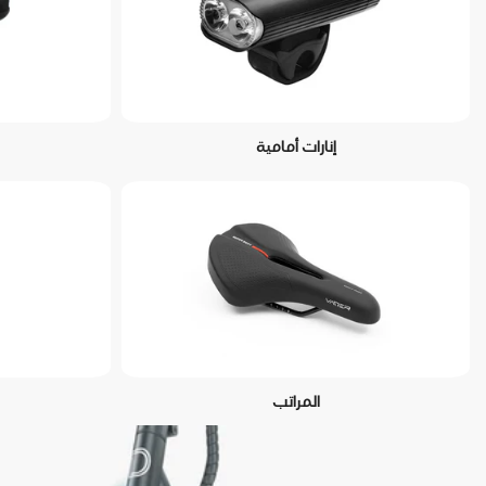
إنارات أمامية
المراتب