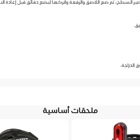
ضير السطح، ثم ضع اللاصق والرقعة واتركها لبضع دقائق قبل إعادة الن
يق.
 الدراجة.
ملحقات أساسية