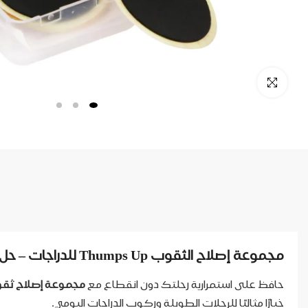
مجموعة إصلاح الثقوب Thumps Up للدراجات – حل سريع وفعال أثناء التنقل
حافظ على استمرارية رحلتك دون انقطاع مع
مجموعة إصلاح ثقوب الإط
خيارًا مثاليًا للرحلات الطويلة وركوب الدراجات اليومي.