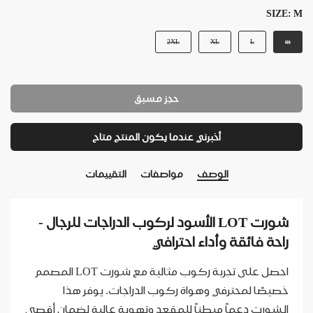
SIZE:
M
2XL
XL
L
m
حجز مسبق
أخبرني عندما يكون المنتج متاح
الوصف
مواصفات
التقييمات
شورت LOT الأسود لركوب الدراجات للرجال -
راحة فائقة وأداء احترافي
احصل على تجربة ركوب مثالية مع شورت LOT المصمم
خصيصًا لمحترفي وهواة ركوب الدراجات. يوفر هذا
الشورت دعماً مبطناً للمقعد وتهوية عالية لضمان أقصى