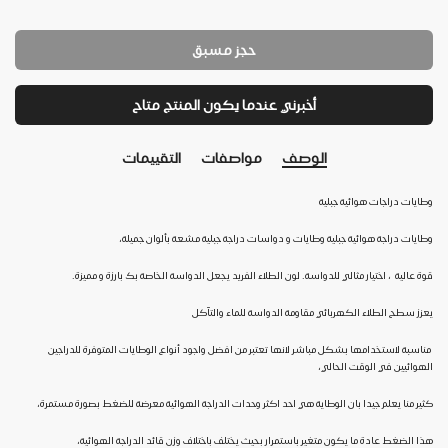
حجز مسبق
أخبرني عندما يكون المنتج متاح
الوصف
مواصفات
التقييمات
وطايات دراجات هوائية جبلية
وطايات دراجة هوائية جبلية وطايات و دواسات دراجة جبلية مشعة بألوان جميلة،
قوة عالية ، اختيار مثالي للدواسة. لون الطلاء الفريد يجعل الدواسة الخاصة بك بارزة و مميزة.
يعزز سطح الطلاء الكهربائي مقاومة الدواسة للماء والتآكل
مناسبة لاستخدامها بشكل مباشر لانها تعتبر من افضل واجود أنواع الوطايات المتوفرة للدراجين
الهوائيين في الوقت الحالي،
كثير منا يعلم جيدا بان الوطاية هي احد اكثر وحدات الدراجة الهوائية معرضة للضغط بصورة مستمرة،
هذا الضغط عادة ما يكون متغير باستمرار بحيث يختلف باختلاف وزن قائد الدراجة الهوائية،