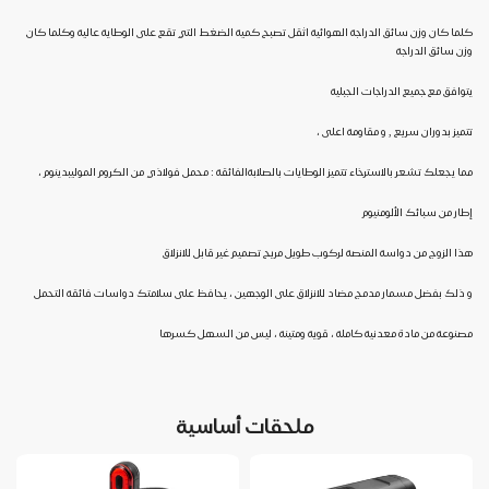
كلما كان وزن سائق الدراجة الهوائية اثقل تصبح كمية الضغط التي تقع على الوطاية عالية وكلما كان
وزن سائق الدراجة
يتوافق مع جميع الدراجات الجبلية
تتميز بدوران سريع , و مقاومة اعلى ،
مما يجعلك تشعر بالاسترخاء تتميز الوطايات بالصلابةالفائقة : محمل فولاذي من الكروم الموليبدينوم ،
إطار من سبائك الألومنيوم
هذا الزوج من دواسة المنصة لركوب طويل مريح تصميم غير قابل للانزلاق
و ذلك بفضل مسمار مدمج مضاد للانزلاق على الوجهين ، يحافظ على سلامتك دواسات فائقة التحمل
مصنوعة من مادة معدنية كاملة ، قوية ومتينة ، ليس من السهل كسرها
ملحقات أساسية