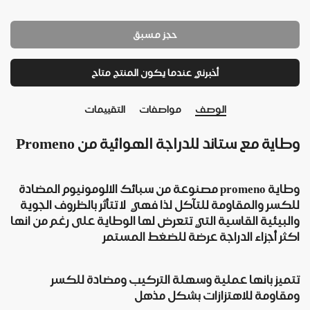
حجز مسبق
أخبرني عندما يكون المنتج متاح
الوصف
مواصفات
التقييمات
وطاية مع ستاند للدراجة الهوائية من Promeno
وطاية promeno مصنوعة من سبائك الالومونيوم المضادة
للكسر والمقاومة للتآكل لذا فهي لا تتأثر بالظروف الجوية
والبيئية القاسية التي تتعرض لها الوطاية على رغم من انها
اكثر أجزاء الدراجة عرضة للضغط المستمر
تتميز بانها عملية وسهلة التركيب ومضادة للكسر
ومقاومة للاهتزازات بشكل مذهل