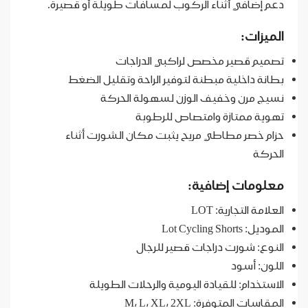
دعم إضافي أثناء الركوب لمسافات طويلة أو قصيرة.
الميزات:
تصميم قصير مخصص لراكبي الدراجات
بطانة داخلية مبطنة لتوفير الراحة وتقليل الضغط
نسيج مرن وخفيف الوزن لسهولة الحركة
تهوية ممتازة وامتصاص للرطوبة
حزام خصر مطاطي مريح يثبت مكان الشورت أثناء
الحركة
معلومات إضافية:
العلامة التجارية: LOT
الموديل: Lot Cycling Shorts
النوع: شورت دراجات قصير للرجال
اللون: أسود
الاستخدام: للقيادة اليومية والرحلات الطويلة
المقاسات المتوفرة: M، L، XL، 2XL