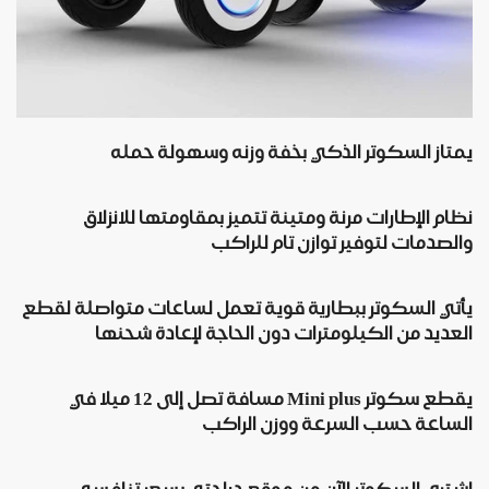
يمتاز السكوتر الذكي بخفة وزنه وسهولة حمله
نظام الإطارات مرنة ومتينة تتميز بمقاومتها للانزلاق
والصدمات لتوفير توازن تام للراكب
يأتي السكوتر ببطارية قوية تعمل لساعات متواصلة لقطع
العديد من الكيلومترات دون الحاجة لإعادة شحنها
يقطع سكوتر Mini plus مسافة تصل إلى 12 ميلا في
الساعة حسب السرعة ووزن الراكب
اشتري السكوتر الآن من موقع دراجتي بسعر تنافسي