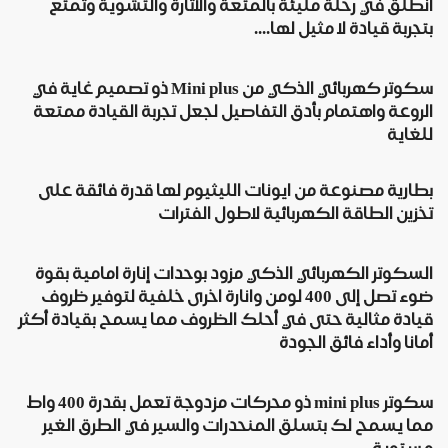
انطلق في رحلة مليئة بالمتعة والاثارة والتشوية وتمتع
بتجربة قيادة لا مثيل لها....
سكوتر كهربائي الذكي من Mini plus ذو تصميم غاية في
الروعة واهتمام بأدق التفاصيل لجعل تجربة القيادة ممتعة
للغاية
بطارية مصنوعة من ايونات الليثيوم لها قدرة فائقة على
تخزين الطاقة الكهربائية لاطول الفترات
السكوتر الكهربائي الذكي مزود بوحدات إنارة امامية بقوة
ضوء تصل إلى 400 لومن وانارة اخرى خلفية لتوفير ظروف
قيادة مثالية حتى في أحلك الظروف مما يسمح بقيادة أكثر
أمانا وأداء فائق الجودة
سكوتر mini plus ذو محركات مزدوجة تعمل بقدرة 400 واط
مما يسمح لك بتسلق المنحدرات والسير في الطرق الغير
مستوية