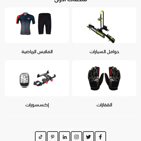
حوامل السيارات
الملابس الرياضية
القفازات
إكسسورات
https://www.dirajiti.com/pages/سياسة-الخصوصية