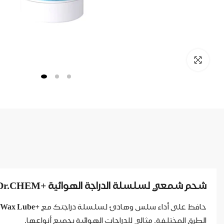
شحم شمعي لسلسلة الدراجة الهوائية +Dr.CHEM – تشحيم احترافي وأداء سلس
حافظ على أداء سلس وهادئ لسلسلة دراجتك مع
+Dr.CHEM Wax Lube
الطرق المختلفة. مثالي للدراجات الهوائية بجميع أنواعها.