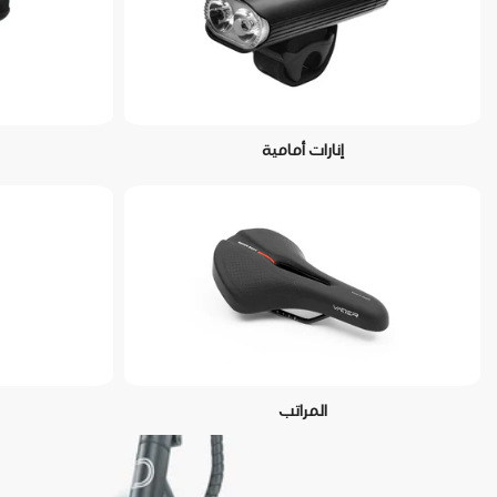
إنارات أمامية
المراتب