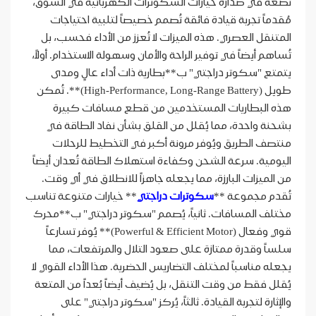
تضعه في صدارة خيارات السكوترات الكهربائية في السوق،
مُقدماً تجربة قيادة فائقة تُصمم خصيصاً لتلبية احتياجات
المتنقل العصري. هذه الميزات لا تُعزز من الأداء فحسب، بل
تُساهم أيضاً في توفير الراحة والأمان وسهولة الاستخدام. أولاً،
يتمتع "سكوتر دراجتي" ب**بطارية ذات أداء عالٍ ومدى
طويل (High-Performance, Long-Range Battery)**. تُمكن
هذه البطاريات المستخدمين من قطع مسافات كبيرة
بشحنة واحدة، مما يُقلل من القلق بشأن نفاد الطاقة في
منتصف الطريق ويُوفر مرونة أكبر في التخطيط للرحلات
اليومية. سرعة الشحن وكفاءة استهلاك الطاقة تُعدان أيضاً
من الميزات البارزة، مما يجعله جاهزاً للانطلاق في أي وقت.
تُقدم مجموعة **
سكوترات دراجتي
** خيارات متنوعة تناسب
مختلف المسافات. ثانياً، يُصمم "سكوتر دراجتي" ب**محرك
قوي وفعال (Powerful & Efficient Motor)** يُوفر تسارعاً
سلساً وقدرة ممتازة على صعود التلال والمرتفعات، مما
يجعله مناسباً لمختلف التضاريس الحضرية. هذا الأداء القوي لا
يُقلل فقط من وقت التنقل، بل يُضيف أيضاً بُعداً من المتعة
والإثارة لتجربة القيادة. ثالثاً، يُركز "سكوتر دراجتي" على