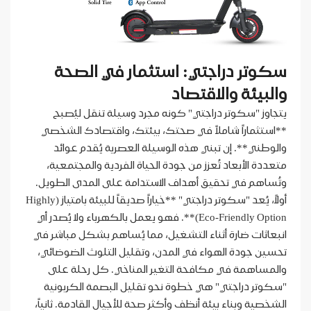
سكوتر دراجتي: استثمار في الصحة
والبيئة والاقتصاد
يتجاوز "سكوتر دراجتي" كونه مجرد وسيلة تنقل ليُصبح
**استثماراً شاملاً في صحتك، بيئتك، واقتصادك الشخصي
والوطني**. إن تبني هذه الوسيلة العصرية يُقدم عوائد
متعددة الأبعاد تُعزز من جودة الحياة الفردية والمجتمعية،
وتُساهم في تحقيق أهداف الاستدامة على المدى الطويل.
أولاً، يُعد "سكوتر دراجتي" **خياراً صديقاً للبيئة بامتياز (Highly
Eco-Friendly Option)**. فهو يعمل بالكهرباء ولا يُصدر أي
انبعاثات ضارة أثناء التشغيل، مما يُساهم بشكل مباشر في
تحسين جودة الهواء في المدن، وتقليل التلوث الضوضائي،
والمساهمة في مكافحة التغير المناخي. كل رحلة على
"سكوتر دراجتي" هي خطوة نحو تقليل البصمة الكربونية
الشخصية وبناء بيئة أنظف وأكثر صحة للأجيال القادمة. ثانياً،