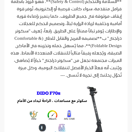
**السلامة والتحكم (Safety & Control)**. فهو مُزود بأنظمة
فرامل متقدمة، سواء كانت قرصية أو إلكترونية، تُوفر قوة
إيقاف موثوقة في جميع الظروف. كما يتميز بإضاءة قوية
أمامية وخلفية لزيادة الرؤية ليلاً، وتصميم مُحكم للعجلات
والإطارات يُوفر ثباتاً ممتازاً على الطريق. رابعاً، يُعرف "سكوتر
دراجتي" ب**تصميمه المريح والقابل للطي (Comfortable &
Foldable Design)**، مما يُسهل حمله وتخزينه في الأماكن
الضيقة، ويُجعله رفيقاً مثالياً للتنقلات المتعددة الأنماط. هذه
الميزات مجتمعة تجعل من "سكوتر دراجتي" خياراً لا يُضاهى،
ويُثبت أنه فعلاً الخيار الأفضل لتنقلاتك اليومية، وكل ميزة
تُحوّل رحلتك إلى تجربة لا تُنسى. ---