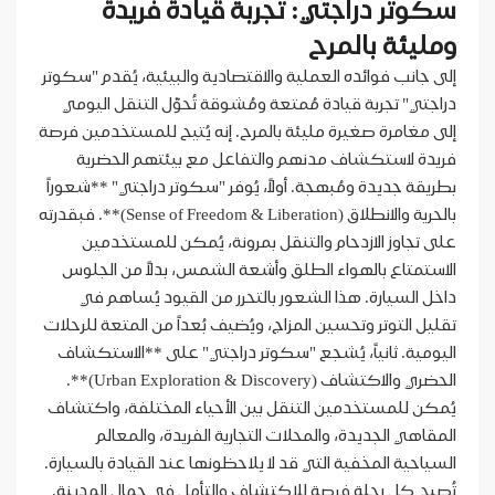
سكوتر دراجتي: تجربة قيادة فريدة
ومليئة بالمرح
إلى جانب فوائده العملية والاقتصادية والبيئية، يُقدم "سكوتر
دراجتي" تجربة قيادة مُمتعة ومُشوقة تُحوّل التنقل اليومي
إلى مغامرة صغيرة مليئة بالمرح. إنه يُتيح للمستخدمين فرصة
فريدة لاستكشاف مدنهم والتفاعل مع بيئتهم الحضرية
بطريقة جديدة ومُبهجة. أولاً، يُوفر "سكوتر دراجتي" **شعوراً
بالحرية والانطلاق (Sense of Freedom & Liberation)**. فبقدرته
على تجاوز الازدحام والتنقل بمرونة، يُمكن للمستخدمين
الاستمتاع بالهواء الطلق وأشعة الشمس، بدلاً من الجلوس
داخل السيارة. هذا الشعور بالتحرر من القيود يُساهم في
تقليل التوتر وتحسين المزاج، ويُضيف بُعداً من المتعة للرحلات
اليومية. ثانياً، يُشجع "سكوتر دراجتي" على **الاستكشاف
الحضري والاكتشاف (Urban Exploration & Discovery)**.
يُمكن للمستخدمين التنقل بين الأحياء المختلفة، واكتشاف
المقاهي الجديدة، والمحلات التجارية الفريدة، والمعالم
السياحية المخفية التي قد لا يلاحظونها عند القيادة بالسيارة.
تُصبح كل رحلة فرصة للاكتشاف والتأمل في جمال المدينة.