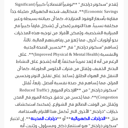
يُقدم "سكوتر دراجتي" **توفيراً اقتصادياً كبيراً (Significant
Economic Savings)**. فتكاليف شحنه الكهربائي ضئيلة جداً
مقارنة بأسعار الوقود المتزايدة، كما أن صيانته بسيطة وغير
مكلفة نسبياً. هذا التوفير يُمكن أن يُشكل فارقاً كبيراً في
الميزانية الشخصية، ويُمكن الأفراد من توجيه هذه المدخرات
نحو أولويات أخرى، مما يُعزز من رفاهيتهم المالية. ثالثاً،
يُساهم "سكوتر دراجتي" في **تحسين الصحة البدنية
والنفسية (Improved Physical & Mental Health)**. على
الرغم من أنه لا يُعد تمريناً مكثفاً، إلا أنه يُشجع على النشاط
البدني الخفيف ويُقلل من فترات الجلوس الطويلة. كما أن
التنقل في الهواء الطلق يُساعد على تقليل التوتر وتحسين
المزاج، مما يُساهم في صحة نفسية أفضل. رابعاً، تُقلل
"سكوتر دراجتي" من **الازدحام المروري (Reduced Traffic
Congestion)**، مما يُحسن من تدفق حركة المرور في المدن
ويُقلل من الوقت الضائع في الشوارع. يُمكنك استكشاف
خيارات "دراجتي" الأخرى التي تُكمل هذا الالتزام بالاستدامة،
مثل **
الدراجات الكهربائية
** أو **
دراجات المدينة
**. إن اختيار
"سكوتر دراجتي" هو استثمار ذكي ومسؤول، ويُثبت أنه