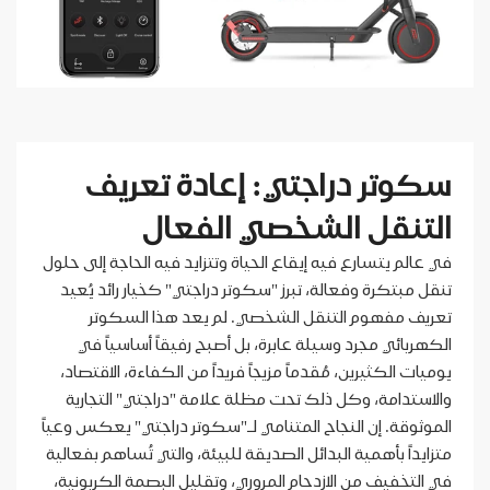
سكوتر دراجتي: إعادة تعريف
التنقل الشخصي الفعال
في عالم يتسارع فيه إيقاع الحياة وتتزايد فيه الحاجة إلى حلول
تنقل مبتكرة وفعالة، تبرز "سكوتر دراجتي" كخيار رائد يُعيد
تعريف مفهوم التنقل الشخصي. لم يعد هذا السكوتر
الكهربائي مجرد وسيلة عابرة، بل أصبح رفيقاً أساسياً في
يوميات الكثيرين، مُقدماً مزيجاً فريداً من الكفاءة، الاقتصاد،
والاستدامة، وكل ذلك تحت مظلة علامة "دراجتي" التجارية
الموثوقة. إن النجاح المتنامي لـ"سكوتر دراجتي" يعكس وعياً
متزايداً بأهمية البدائل الصديقة للبيئة، والتي تُساهم بفعالية
في التخفيف من الازدحام المروري، وتقليل البصمة الكربونية،