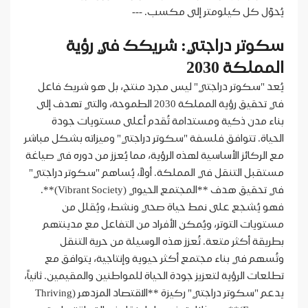
يُحوّل كل كيلومتر إلى مكسب. ---
سكوتر دراجتي: شريكك في رؤية
المملكة 2030
يُعد "سكوتر دراجتي" ليس مجرد منتج، بل هو شريك فاعل
في تحقيق رؤية المملكة 2030 الطموحة، والتي تهدف إلى
بناء مدن ذكية ومستدامة تُقدم أعلى مستويات جودة
الحياة. تتوافق فلسفة "سكوتر دراجتي" وميزاته بشكل مباشر
مع الركائز الأساسية لهذه الرؤية، مما يُعزز من دوره في صياغة
مستقبل التنقل في المملكة. أولاً، يُساهم "سكوتر دراجتي"
في تحقيق هدف **المجتمع الحيوي (Vibrant Society)**.
فهو يُشجع على نمط حياة صحي ونشط، ويُقلل من
مستويات التوتر، ويُمكن الأفراد من التفاعل مع مدينتهم
بطريقة أكثر متعة. تُعزز هذه الوسيلة من حرية التنقل
وتُسهم في بناء مجتمع أكثر حيوية وإنتاجية، يتوافق مع
تطلعات الرؤية لتعزيز جودة الحياة للمواطنين والمقيمين. ثانياً،
يدعم "سكوتر دراجتي" ركيزة **الاقتصاد المزدهر (Thriving