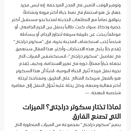
وتوفير الوقت الثمين في المدن المزدحمة. إنه ليس مجرد
جهاز، بل هو استثمار في نمط حياة أكثر مرونة ونشاطاً،
يتوافق تماماً مع التطلعات الحديثة لمدننا نحو مستقبل أكثر
خضرة وذكاءً. سواء كنتَ طالباً يتنقل بين الحرم الجامعي، أو
موظفاً يبحث عن طريقة سريعة لتجاوز الزحام، أو ببساطة
شخصاً يُحب استكشاف المدينة بحرية، فإن "سكوتر دراجتي"
يُقدم حلاً يلبي هذه الاحتياجات وأكثر. هذا المقال سيتعمق
في تفاصيل "سكوتر دراجتي"، مُستكشفين الميزات التي
تجعله خياراً ممتازاً، دوره في تعزيز الاستدامة، وكيف يُقدم
تجربة تنقل فريدة تُثري الحياة اليومية، مُثبتًا أن هذا السكوتر
هو بالفعل شريكك المثالي على الطريق، ومفتاحك لرحلة
أكثر فعالية ومتعة، وكل رحلة عليه تُحوّل التنقل إلى مغامرة
شخصية مُبهجة. ---
لماذا تختار سكوتر دراجتي؟ الميزات
التي تصنع الفارق
يتميز "سكوتر دراجتي" بمجموعة من الميزات المتطورة التي