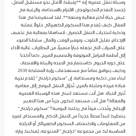
وسيلة تنقل عصرية؛ إنه **رفيقك الأمثل نحو مستقبل أفضل،
يُجسد التقدم التكنولوجي، الالتزام بالاستدامة، والرغبة في
عيش حياة أكثر فعالية ومتعة**. لقد استعرضنا في هذا
المقال كيف يُقدم هذا السكوتر الكهربائي حلولاً عملية
وذكية لتحديات التنقل الحضري، مُساهمًا بفعالية في تخفيف
الازدحام، تقليل التلوث، وتوفير الوقت والمال. سلطنا الضوء
على الميزات التي تجعله خياراً متميزاً، من البطاريات عالية الأداء
إلى أنظمة الفرامل الموثوقة والتصميم المريح. كما أكدنا
على دوره الحيوي كاستثمار في الصحة والبيئة والاقتصاد،
وكيف يتوافق تماماً مع مستهدفات رؤية المملكة 2030
لبناء مدن ذكية ومستدامة. إن "سكوتر دراجتي" يُقدم تجربة
قيادة فريدة ومليئة بالمرح، تُحوّل التنقل اليومي إلى مغامرة
تُثري الحياة. هل أنت مستعد لتبني هذه الوسيلة العصرية
والفعالة؟ هل أنت مستعد لتكون جزءاً من هذا التغيير
الإيجابي وتُحدث فرقاً في رحلتك اليومية؟ "سكوتر دراجتي"
ينتظرك لتبدأ فصلاً جديداً من التنقل الذكي والمستدام. لمزيد
من المعلومات ولاكتشاف السكوتر الكهربائي أو الدراجة
المناسبة لك من مجموعة "دراجتي" المتنوعة، يُمكنك زيارة: