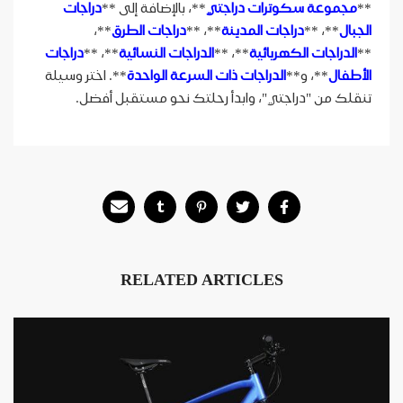
**
مجموعة سكوترات دراجتي
**، بالإضافة إلى **
دراجات
الجبال
**، **
دراجات المدينة
**، **
دراجات الطرق
**،
**
الدراجات الكهربائية
**، **
الدراجات النسائية
**، **
دراجات
الأطفال
**، و**
الدراجات ذات السرعة الواحدة
**. اختر وسيلة
تنقلك من "دراجتي"، وابدأ رحلتك نحو مستقبل أفضل.
RELATED ARTICLES