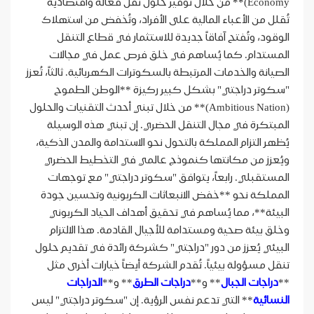
Economy)** من خلال توفير حلول نقل فعالة واقتصادية
تُقلل من الأعباء المالية على الأفراد، وتُخفض من استهلاك
الوقود، وتُفتح آفاقاً جديدة للاستثمار في قطاع التنقل
المستدام. كما يُساهم في خلق فرص عمل في مجالات
الصيانة والخدمات المرتبطة بالسكوترات الكهربائية. ثالثاً، تُعزز
"سكوتر دراجتي" بشكل كبير ركيزة **الوطن الطموح
(Ambitious Nation)** من خلال تبني أحدث التقنيات والحلول
المبتكرة في مجال التنقل الحضري. إن تبني هذه الوسيلة
يُظهر التزام المملكة بالتحول نحو الاستدامة والمدن الذكية،
ويُعزز من مكانتها كنموذج عالمي في التخطيط الحضري
المستقبلي. رابعاً، يتوافق "سكوتر دراجتي" مع توجهات
المملكة نحو **خفض الانبعاثات الكربونية وتحسين جودة
البيئة**، مما يُساهم في تحقيق أهداف الحياد الكربوني
وخلق بيئة صحية ومستدامة للأجيال القادمة. هذا الالتزام
البيئي يُعزز من دور "دراجتي" كشركة رائدة في تقديم حلول
تنقل مسؤولة بيئياً. تُقدم الشركة أيضاً خيارات أخرى مثل
**
دراجات الجبال
** و**
دراجات الطرق
** و**
الدراجات
النسائية
** التي تدعم نفس الرؤية. إن "سكوتر دراجتي" ليس