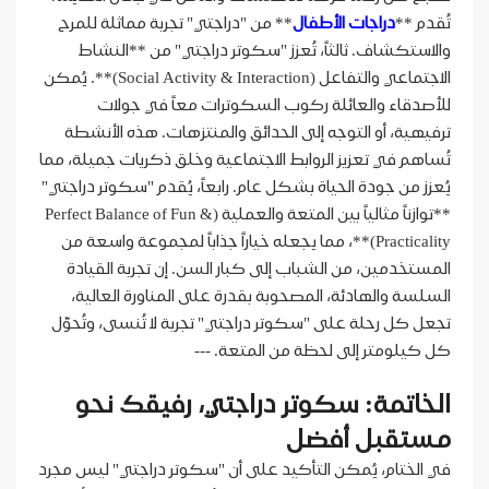
تُقدم **
دراجات الأطفال
** من "دراجتي" تجربة مماثلة للمرح
والاستكشاف. ثالثاً، تُعزز "سكوتر دراجتي" من **النشاط
الاجتماعي والتفاعل (Social Activity & Interaction)**. يُمكن
للأصدقاء والعائلة ركوب السكوترات معاً في جولات
ترفيهية، أو التوجه إلى الحدائق والمنتزهات. هذه الأنشطة
تُساهم في تعزيز الروابط الاجتماعية وخلق ذكريات جميلة، مما
يُعزز من جودة الحياة بشكل عام. رابعاً، يُقدم "سكوتر دراجتي"
**توازناً مثالياً بين المتعة والعملية (Perfect Balance of Fun &
Practicality)**، مما يجعله خياراً جذاباً لمجموعة واسعة من
المستخدمين، من الشباب إلى كبار السن. إن تجربة القيادة
السلسة والهادئة، المصحوبة بقدرة على المناورة العالية،
تجعل كل رحلة على "سكوتر دراجتي" تجربة لا تُنسى، وتُحوّل
كل كيلومتر إلى لحظة من المتعة. ---
الخاتمة: سكوتر دراجتي، رفيقك نحو
مستقبل أفضل
في الختام، يُمكن التأكيد على أن "سكوتر دراجتي" ليس مجرد