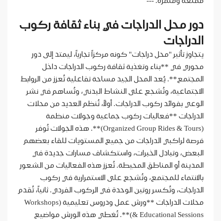
ممتعة ومُثمرة. ---
دور محل الدراجات في بناء ثقافة ركوب
الدراجات
يتجاوز تأثير "محل دراجات" كونه مركزاً تجارياً، ليمتد إلى دور
محوري في **بناء وتغذية ثقافة ركوب الدراجات داخل
المجتمع**. يُعد المحل الجيد مساحة تفاعلية تُعزز من الروابط
الاجتماعية، وتُشجع على النشاط البدني، وتُساهم في نشر
الوعي بفوائد ركوب الدراجات. أولاً، تُنظم العديد من محلات
الدراجات **فعاليات ركوب جماعية وجولات منظمة
(Organized Group Rides & Tours)**. هذه الجولات تُوفر
فرصة لراكبي الدراجات من جميع المستويات للقاء بعضهم
البعض، وتبادل الخبرات، واستكشاف مسارات جديدة في
المدينة أو المناطق المحيطة. تُعزز هذه الفعاليات من الشعور
بالانتماء للمجتمع، وتُشجع على الاستمرارية في ركوب
الدراجات، وتُكسر روتين الوحدة في الركوب الفردي. ثانياً، تُقدم
محلات الدراجات **ورش عمل ودروس تعليمية (Workshops
& Educational Sessions)**. تُغطي هذه الورش مواضيع