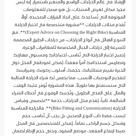
الإرشاد في عالم الدراجات الواسع والمتغير باستمرار. إنه ليس
مجرد مكان لعرض المنتجات، بل هو مصدر للمعلومات
الموثوقة التي تُساعدك على اتخاذ القرارات الصحيحة. أولاً،
تُقدم محلات الدراجات **مشورة متخصصة في اختيار الدراجة
المناسبة (Expert Advice on Choosing the Right Bike)**. مع
التنوع الهائل في أنواع الدراجات، من دراجات الطرق المصممة
للسرعة إلى دراجات الجبال المخصصة للمغامرات الوعرة،
يُصبح اختيار الدراجة التي تُناسب احتياجاتك ومستوى مهارتك
وتضاريس استخدامك أمراً معقداً. يُمكن لموظفي المحل ذوي
الخبرة تقييم متطلباتك، حجمك، أسلوب ركوبك، وميزانيتك
لتقديم التوصيات الأنسب، مما يضمن لك شراء الدراجة المثالية
التي ستستمتع بها طويلاً. هذه المشورة تُوفر عليك الوقت
والمال على المدى الطويل، وتُجنبك الوقوع في أخطاء الشراء
الشائعة. ثانياً، يُقدم محل الدراجات خدمة **تخصيص وقياس
الدراجة (Bike Fitting and Customization)**. فالدراجة المناسبة
ليست فقط ذات النوع الصحيح، بل يجب أن تُناسب حجم
وشكل جسم الراكب تماماً. يُمكن للمتخصصين في المحل
ضبط ارتفاع المقعد، موضع المقود، وحتى حجم الإطار لضمان