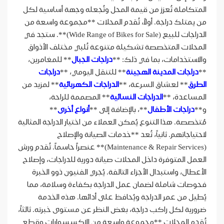
المتكاملة تُعزز من قيمة المحل وتُجعله وجهة أساسية لكل
من يمتلك دراجة. أولاً، تُقدم المحلات **مجموعة واسعة من
الدراجات للبيع (Wide Range of Bikes for Sale)**. ستجد في
المحلات المتخصصة تشكيلة متنوعة تُلبي مختلف الأذواق
والاستخدامات، بما في ذلك: **
دراجات الجبال
** للمغامرين،
**
دراجات المدينة الهجينة
** للتنقل اليومي، **
دراجات
الطرق
** لعشاق السرعة، **
الدراجات الكهربائية
** لمزيد من
المساعدة، **
الدراجات النسائية
** المصممة للراحة،
و**
دراجات الأطفال
**، بالإضافة إلى **
أنواع أخرى
**
مُتخصصة. هذا التنوع يُمكن العملاء من اختيار الدراجة المثالية
لاحتياجاتهم. ثانياً، تُعد **خدمات الصيانة والإصلاح
(Maintenance & Repair Services)** عنصراً حاسماً. تُقدم ورش
العمل المتوفرة داخل المحلات صيانة دورية للدراجات، وإصلاح
الأعطال، واستبدال الأجزاء التالفة. يُجري الفنيون ذوو الخبرة
فحوصات شاملة لضمان عمل الدراجة بكفاءة وسلامة، مما
يُطيل من عمر الدراجة ويُحافظ على أدائها. هذه الخدمة
ضرورية لكل راكب دراجة، بغض النظر عن مستوى خبرته. ثالثاً،
تُقدم المحلات **مجموعة واسعة من الإكسسوارات وقطع