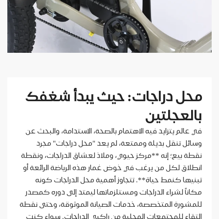
محل دراجات: حيث يبدأ شغفك
بالعجلتين
في عالم يتزايد فيه الاهتمام بالصحة، الاستدامة، والبحث عن
وسائل تنقل بديلة وممتعة، لم يعد "محل دراجات" مجرد
نقطة بيع؛ إنه **مركز حيوي، وملاذ لعشاق الدراجات، ونقطة
انطلاق لكل من يرغب في خوض غمار هذه الرياضة الرائعة أو
تبنيها كنمط حياة**. تتجاوز أهمية محل الدراجات كونه
مكاناً لشراء الدراجات ومستلزماتها ليمتد إلى دوره كمصدر
للمشورة المتخصصة، خدمات الصيانة الموثوقة، وحتى نقطة
التقاء للمجتمعات المحلية من راكبي الدراجات. سواء كنت