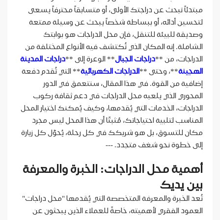
مبتدئاً تبحث عن دراجتك الأولى، أو متسابقاً محترفاً يسعى
لتحسين أدائه، أو ببساطة شخصاً يبحث عن وسيلة ممتعة
وصديقة للبيئة للتنقل، فإن محل الدراجات هو بوابتك
الشاملة. إنه المكان الذي تُكتشف فيه الأنواع المختلفة من
الدراجات، من **
دراجات الجبال
** الوعرة إلى **
دراجات المدينة
الهجينة
**، وحتى **
الدراجات الكهربائية
** التي تُقدم دفعة
إضافية من القوة. في هذا المقال، سنتعمق في الدور
المحوري الذي يلعبه محل الدراجات في دعم ثقافة ركوب
الدراجات، الخدمات التي يُقدمها، وكيف يُمكنك اختيار المحل
المناسب لتلبية احتياجاتك، مُثبتًا أن هذا المحل ليس مجرد
مكان للتسوق، بل هو شريكك في كل رحلة، يُحوّل كل زيارة
إلى خطوة نحو شغف متجدد. ---
أهمية محل الدراجات: الخبرة والمعرفة
بين يديك
تُعد الخبرة والمعرفة المتخصصة التي يُقدمها "محل دراجات"
العمود الفقري لأهميته، خاصةً للعملاء الذين يبحثون عن