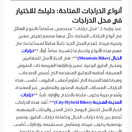
أنواع الدراجات المتاحة: دليلك للاختيار
في محل الدراجات
عند زيارتك لـ "محل دراجات" متخصص، ستُفاجأ بالتنوع الهائل
في أنواع الدراجات المتاحة، كلٌ منها مصمم لغرض معين
وتجربة فريدة. يُقدم المحل الجيد دليلاً شاملاً لمساعدتك في
فهم هذه الأنواع واختيار ما يُناسبك تماماً. أولاً، **
دراجات
الجبال (Mountain Bikes)
**: هي الخيار الأمثل للمغامرين
ومحبي الطرق الوعرة. تتميز بإطاراتها العريضة ذات النقوش
العميقة، أنظمة التعليق المتقدمة التي تُمتص الصدمات،
وهياكلها المتينة التي تُقاوم أصعب الظروف. تُناسب هذه
الدراجات المسارات الترابية، الصخور، والتضاريس غير المعبدة،
وتُقدم تجربة ركوب مليئة بالتحدي والإثارة. ثانياً، **
دراجات
المدينة الهجينة (City/Hybrid Bikes)
**: تُعد هذه الدراجات
الخيار الأمثل للتنقل اليومي داخل المدن والرحلات الترفيهية.
تُجمع بين راحة دراجات الجبال وكفاءة دراجات الطرق، وتتميز
بوضعية ركوب مريحة، ومقابض مستقيمة، وإطارات تُناسب
الأسطح المعبدة والمسارات الممهدة. تُعد مثالية للذهاب