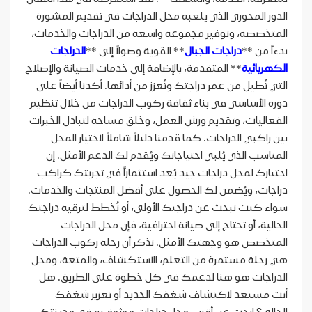
الدور المحوري الذي يلعبه محل الدراجات في تقديم المشورة
المتخصصة، وتوفير مجموعة واسعة من الدراجات والخدمات،
بدءاً من **
دراجات الجبال
** القوية وصولاً إلى **
الدراجات
الكهربائية
** المتقدمة، بالإضافة إلى خدمات الصيانة والإصلاح
التي تُطيل من عمر دراجتك وتُعزز من أدائها. أكدنا أيضاً على
دوره الأساسي في بناء ثقافة ركوب الدراجات من خلال تنظيم
الفعاليات، وتقديم ورش العمل، وخلق مساحة لتبادل الخبرات
بين راكبي الدراجات. كما قدمنا دليلاً شاملاً لاختيار المحل
المناسب الذي يُلبي احتياجاتك ويُقدم لك الدعم الأمثل. إن
اختيارك لمحل دراجات جيد يُعد استثماراً في تجربتك كراكب
دراجات، ويُضمن لك الحصول على أفضل المنتجات والخدمات.
سواء كنت تبحث عن دراجتك الأولى، أو تُخطط لترقية دراجتك
الحالية، أو تحتاج إلى صيانة احترافية، فإن محل الدراجات
المتخصص هو وجهتك الأمثل. تذكر أن رحلة ركوب الدراجات
هي رحلة مستمرة من التعلم، الاستكشاف، والمتعة، ومحل
الدراجات هو هنا لدعمك في كل خطوة على الطريق. هل
أنت مستعد لاكتشاف شغفك الجديد أو تعزيز شغفك
الحالي؟ ابحث عن أقرب محل دراجات موثوق به في مدينتك،