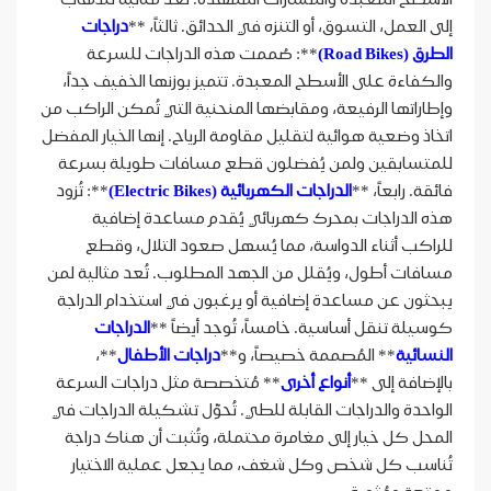
إلى العمل، التسوق، أو التنزه في الحدائق. ثالثاً، **
دراجات
الطرق (Road Bikes)
**: صُممت هذه الدراجات للسرعة
والكفاءة على الأسطح المعبدة. تتميز بوزنها الخفيف جداً،
وإطاراتها الرفيعة، ومقابضها المنحنية التي تُمكن الراكب من
اتخاذ وضعية هوائية لتقليل مقاومة الرياح. إنها الخيار المفضل
للمتسابقين ولمن يُفضلون قطع مسافات طويلة بسرعة
فائقة. رابعاً، **
الدراجات الكهربائية (Electric Bikes)
**: تُزود
هذه الدراجات بمحرك كهربائي يُقدم مساعدة إضافية
للراكب أثناء الدواسة، مما يُسهل صعود التلال، وقطع
مسافات أطول، ويُقلل من الجهد المطلوب. تُعد مثالية لمن
يبحثون عن مساعدة إضافية أو يرغبون في استخدام الدراجة
كوسيلة تنقل أساسية. خامساً، تُوجد أيضاً **
الدراجات
النسائية
** المُصممة خصيصاً، و**
دراجات الأطفال
**،
بالإضافة إلى **
أنواع أخرى
** مُتخصصة مثل دراجات السرعة
الواحدة والدراجات القابلة للطي. تُحوّل تشكيلة الدراجات في
المحل كل خيار إلى مغامرة محتملة، وتُثبت أن هناك دراجة
تُناسب كل شخص وكل شغف، مما يجعل عملية الاختيار