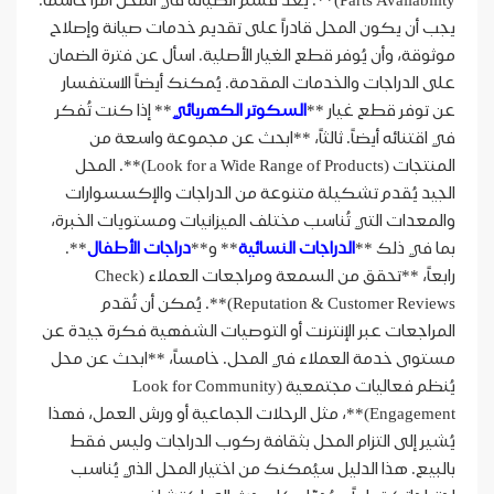
Parts Availability)**. يُعد قسم الصيانة في المحل أمراً حاسماً.
يجب أن يكون المحل قادراً على تقديم خدمات صيانة وإصلاح
موثوقة، وأن يُوفر قطع الغيار الأصلية. اسأل عن فترة الضمان
على الدراجات والخدمات المقدمة. يُمكنك أيضاً الاستفسار
عن توفر قطع غيار **
السكوتر الكهربائي
** إذا كنت تُفكر
في اقتنائه أيضاً. ثالثاً، **ابحث عن مجموعة واسعة من
المنتجات (Look for a Wide Range of Products)**. المحل
الجيد يُقدم تشكيلة متنوعة من الدراجات والإكسسوارات
والمعدات التي تُناسب مختلف الميزانيات ومستويات الخبرة،
بما في ذلك **
الدراجات النسائية
** و**
دراجات الأطفال
**.
رابعاً، **تحقق من السمعة ومراجعات العملاء (Check
Reputation & Customer Reviews)**. يُمكن أن تُقدم
المراجعات عبر الإنترنت أو التوصيات الشفهية فكرة جيدة عن
مستوى خدمة العملاء في المحل. خامساً، **ابحث عن محل
يُنظم فعاليات مجتمعية (Look for Community
Engagement)**، مثل الرحلات الجماعية أو ورش العمل، فهذا
يُشير إلى التزام المحل بثقافة ركوب الدراجات وليس فقط
بالبيع. هذا الدليل سيُمكنك من اختيار المحل الذي يُناسب