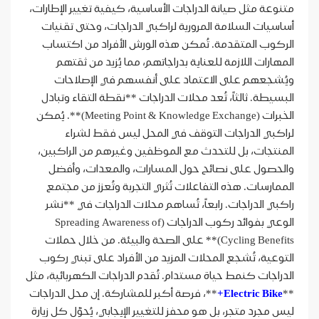
متنوعة مثل صيانة الدراجات الأساسية، كيفية تغيير الإطارات،
أساسيات السلامة المرورية لراكبي الدراجات، وحتى تقنيات
الركوب المتقدمة. تُمكن هذه الورش الأفراد من اكتساب
المهارات اللازمة للعناية بدراجاتهم، مما يُزيد من ثقتهم
ويُشجعهم على الاعتماد على أنفسهم في الإصلاحات
البسيطة. ثالثاً، تُعد محلات الدراجات **نقطة التقاء وتبادل
الخبرات (Meeting Point & Knowledge Exchange)**. يُمكن
لراكبي الدراجات التوقف في المحل ليس فقط لشراء
المنتجات، بل للتحدث مع الموظفين وغيرهم من الراكبين،
والحصول على نصائح حول المسارات، والمعدات، وأفضل
الممارسات. هذه التفاعلات تُثري التجربة وتُعزز من مجتمع
راكبي الدراجات. رابعاً، تُساهم محلات الدراجات في **نشر
الوعي بفوائد ركوب الدراجات (Spreading Awareness of
Cycling Benefits)** على الصحة والبيئة. من خلال حملات
التوعية، تُشجع المحلات المزيد من الأفراد على تبني ركوب
الدراجات كنمط حياة مستدام. تُقدم الدراجات الكهربائية، مثل
**
Electric Bike+
**، فرصة أكبر للمشاركة. إن محل الدراجات
ليس مجرد متجر، بل هو محفز للتغيير الإيجابي، يُحوّل كل زيارة