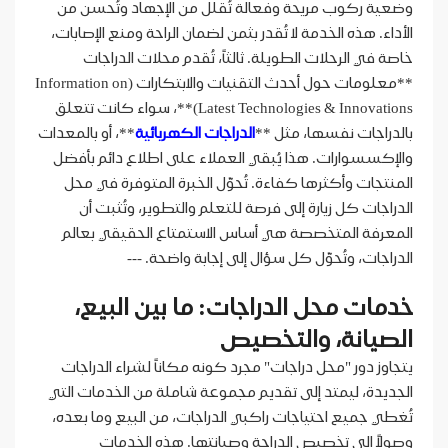
وضعية ركوب مريحة وفعالة تُقلل من الإجهاد وتُحسن من
الأداء. هذه الخدمة لا تُقدر بثمن لضمان الراحة ومنع الإصابات،
خاصة في الرحلات الطويلة. ثالثاً، تُقدم محلات الدراجات
**معلومات حول أحدث التقنيات والابتكارات (Information on
Latest Technologies & Innovations)**، سواء كانت تتعلق
بالدراجات نفسها، مثل **
الدراجات الكهربائية
**، أو بالمعدات
والإكسسوارات. هذا يُبقي العملاء على اطلاع دائم بأفضل
المنتجات وأكثرها كفاءة. تُحوّل الخبرة المتوفرة في محل
الدراجات كل زيارة إلى فرصة للتعلم والتطوير، وتُثبت أن
المعرفة المتخصصة هي أساس الاستمتاع الحقيقي بعالم
الدراجات، وتُحوّل كل سؤال إلى إجابة واضحة. ---
خدمات محل الدراجات: ما بين البيع،
الصيانة، والتخصيص
يتجاوز دور "محل دراجات" مجرد كونه مكاناً لشراء الدراجات
الجديدة، ليمتد إلى تقديم مجموعة شاملة من الخدمات التي
تُغطي جميع احتياجات راكبي الدراجات، من البيع وما بعده،
وصولاً إلى تخصيص الدراجة وصيانتها. هذه الخدمات