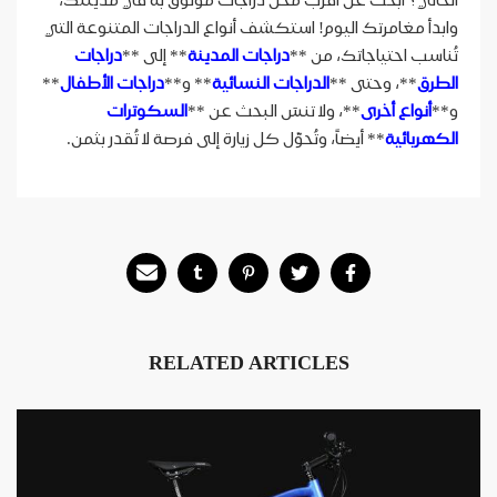
وابدأ مغامرتك اليوم! استكشف أنواع الدراجات المتنوعة التي
تُناسب احتياجاتك، من **
دراجات المدينة
** إلى **
دراجات
الطرق
**، وحتى **
الدراجات النسائية
** و**
دراجات الأطفال
**
و**
أنواع أخرى
**، ولا تنسَ البحث عن **
السكوترات
الكهربائية
** أيضاً، وتُحوّل كل زيارة إلى فرصة لا تُقدر بثمن.
RELATED ARTICLES