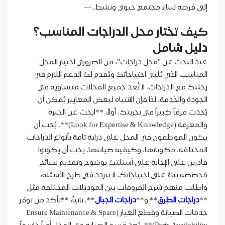
إلى فرصة لبناء مجتمع حيوي ونشط. ---
كيف تختار محل الدراجات المناسب؟
دليل شامل
عند البحث عن "محل دراجات"، من الضروري اختيار المحل
المناسب الذي يُلبي احتياجاتك ويُقدم لك الدعم اللازم في
رحلتك مع الدراجات. لا تُعد جميع المحلات متساوية في
الجودة والخدمة، لذا فإن الانتباه لبعض المعايير يُمكن أن
يُحدث فرقاً كبيراً في تجربتك. أولاً، **ابحث عن الخبرة
والمعرفة (Look for Expertise & Knowledge)**. يُجب أن
يكون الموظفون في المحل على دراية تامة بأنواع الدراجات
المختلفة، مكوناتها، وكيفية صيانتها. يجب أن يكونوا
قادرين على الإجابة على أسئلتك بوضوح وتقديم نصائح
مُخصصة بناءً على احتياجاتك. لا تتردد في طرح الأسئلة،
واطلب منهم شرح الفروقات بين الموديلات المختلفة مثل
**
دراجات الطرق
** و**
دراجات الجبال
**. ثانياً، **تأكد من توفر
خدمات الصيانة وقطع الغيار (Ensure Maintenance & Spare