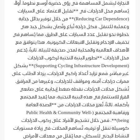
التجارة ليشمل المساهمة في رؤى حضرية أوسع نطوما. أولاً،
يُساهم محل الدراجات في **تقليل الاعتماد على السيارات
(Reducing Car Dependence)** من خلال توفير بدائل جذابة
وعملية للتنقل. فكل دراجة تُباع وتُصان بشكل جيد هي
خطوة نحو تقليل عدد السيارات على الطرق، مما يُساهم في
تخفيف الازدحام وتقليل الانبعاثات الكربونية. هذا يتوافق مع
الأهداف العالمية والمحلية لمدن صديقة للبيئة. ثانياً، يُدعم
محل الدراجات **تطوير البنية التحتية لركوب الدراجات
(Supporting Cycling Infrastructure Development)** بشكل
غير مباشر. فمع تزايد أعداد راكبي الدراجات، يزداد الطلب على
ممرات دراجات آمنة، ومواقف للدراجات، وغيرها من المرافق.
تُشكل محلات الدراجات نقطة ضغط إيجابية على صانعي
القرار للاستثمار في هذه البنية التحتية، مما يُفيد المجتمع
بأكمله. ثالثاً، تُعزز محلات الدراجات من **الصحة العامة
ورفاهية المجتمع (Public Health & Community Well-
being)**. فمن خلال تشجيع الأفراد على ركوب الدراجات
كوسيلة تنقل أو ترفيه، تُساهم المحلات في زيادة مستويات
النشاط البدني للسكان، مما يُقلل من معدلات الأمراض