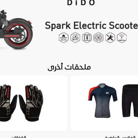
ملحقات أخرى
الملابس الرياضية
القفازات