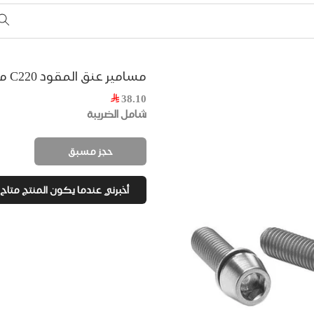
مسامير عنق المقود C220 من Ritchey
38.10
شامل الضريبة
حجز مسبق
أخبرني عندما يكون المنتج متاح