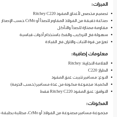
الميزات:
تصميم مخصص لأعناق المقود Ritchey C220
صناعة دقيقة من الفولاذ المقاوم للصدأ أو CrMo حسب الإصدار
مقاومة ممتازة للصدأ والتآكل
سهولة في التركيب والفك باستخدام أدوات قياسية
تعزز من قوة الثبات والاتزان في القيادة
معلومات إضافية:
العلامة التجارية: Ritchey
الطراز: C220
النوع: مسامير تثبيت عنق المقود
الكمية: مجموعة مكونة من عدة مسامير (حسب الحزمة)
التوافق: عنق المقود Ritchey C220 فقط
المكونات:
مجموعة مسامير مصنوعة من الفولاذ أو CrMo، مطلية بطبقة مقاومة للصدأ، مناسبة للتركيب على عنق المقود Ritchey C220.