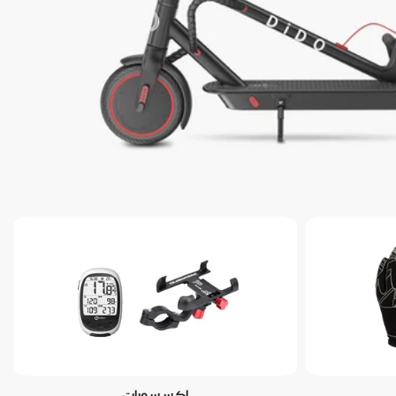
إكسسورات