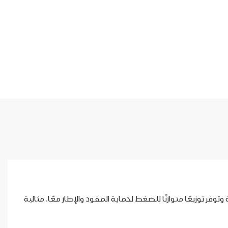
Ritchey C22 الأصلية. مصنوعة من مواد عالية الجودة وتوفر توزيعًا متوازنًا للضغط لحماية المقود والإطار معًا. مثالية