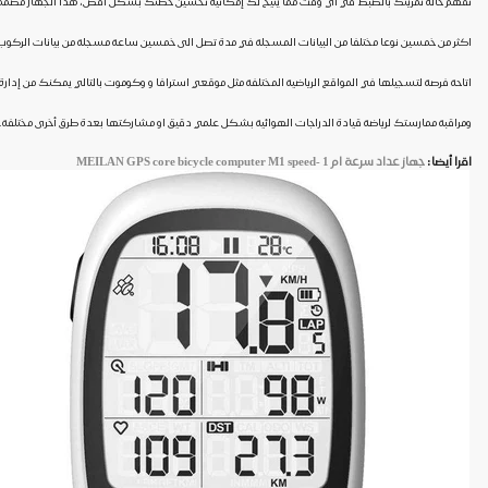
تفهم حالة تمرينك بالضبط في أي وقت مما يتيح لك إمكانية تحسين خطتك بشكل افض، هذا الجهاز مصمم
اكثر من خمسين نوعا مختلفا من البيانات المسجلة في مدة تصل الى خمسين ساعة مسجلة من بيانات الركوب
اتاحة فرصة لتسجيلها في المواقع الرياضية المختلفة مثل موقعي استرافا و وكوموت بالتالي يمكنك من إدارة
ومراقبة ممارستك لرياضة قيادة الدراجات الهوائية بشكل علمي دقيق او مشاركتها بعدة طرق أخرى مختلفة.
اقرا أيضا:
جهاز عداد سرعة ام 1 -
MEILAN GPS core bicycle computer M1 speed