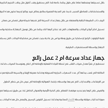
خلال تسجيلها وحفظها تماما على طول رحلتك خاصة تلك التي يستغرق وقت أطول مثل رحلات التخييم الخارجية
والاستكشافات للمناطق المحبب لديك في المدينة المتميزة بطابع جمالي فريد ورائع او ربما تكون هذه الجو
الريف ذات الطبيعة الخلابة والممتعة، من خلال جهاز عداد السرعة التي تنتجها شركة ميلان تتمكن من ضمان
تسجيل اكثر أنواع البيانات والمعلومات التي قد تحتاج اليها اثناء رحلتك من خلال توصيل الجهاز لا سلكية بوا
تقنية البلوتوث الرابع او سلكيا عن طريق وصلة يو اس بي عادية بحيث تتمكن من مشاركة البيانات التي يسجله
الجهاز بواسطة المستشعرات الطرفية.
جهاز عداد سرعة ام 2 عمل رائع
تستطيع ان تقرأ معدل ضربات القلب في لحظة القيادة الفعلية بالإضافة الى اعلى ومتوسط الضربات كذلك
الطاقة التي قمت ببذلها أي عدد السعرات الحرارية المحروقة وكذلك معرفة الإيقاع والسرعة اللحظية مع 
من الارتفاعات والانحدارات التي تمر بها بواسطة دراجتك الهوائية بالإضافة الى عرض كل من خطي الطول
والعرض على اثرها يتم تحديد موقعك الفعلي على الكرة الأرضية والعنوان الكامل لك عن طريق تسجيلها في
صورة احداثيات موثقة بواسطة
الأقمار
الصناعية وكذلك تسجيل القوتين اليسرى واليمنى كل هذه البيانات ي