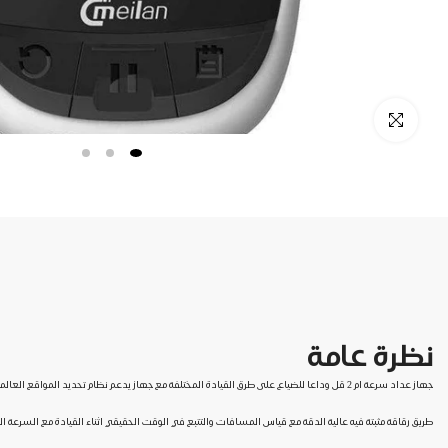
نظرة عامة
جهاز عداد سرعة ام 2 قل وداعا للضياع على طرق القيادة المختلفة مع جهاز يدعم نظام تحديد المواقع العالمي عن
طريق رقاقة مثبتة فيه عالية الدقة مع قياس المسافات والتتبع في الوقت الحقيقي اثناء القيادة مع السرعة ا