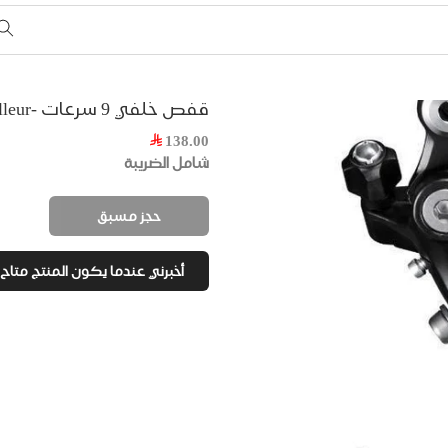
قفص خلفي 9 سرعات -Shimano Acera- Rear Derailleur
138.00
شامل الضريبة
حجز مسبق
أخبرني عندما يكون المنتج متاح