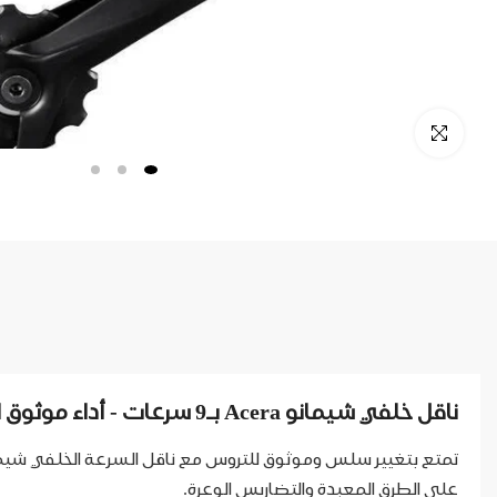
ناقل خلفي شيمانو Acera بـ9 سرعات - أداء موثوق للدراجات الجبلية والطرق
على الطرق المعبدة والتضاريس الوعرة.