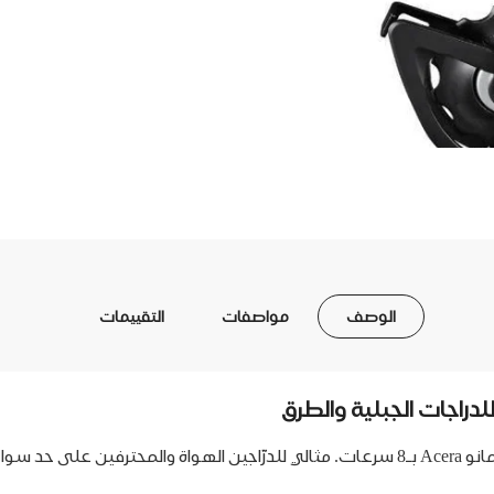
الوصف
مواصفات
التقييمات
تمتع بتغيير سلس وموثوق للتروس مع ناقل السرعة الخلفي شيمانو Acera بـ8 سرعات. مثالي للدرّا