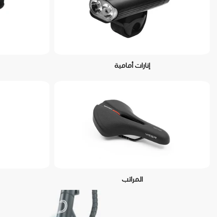
إنارات أمامية
المراتب