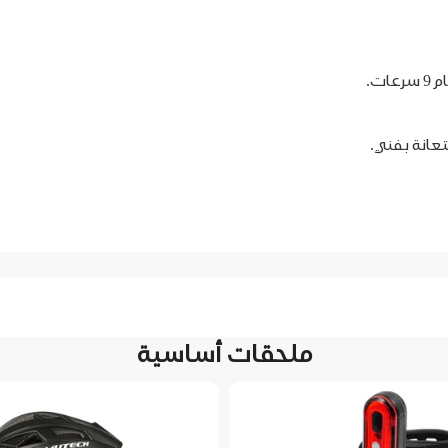
ت.
عانة بفني.
ملحقات أساسية