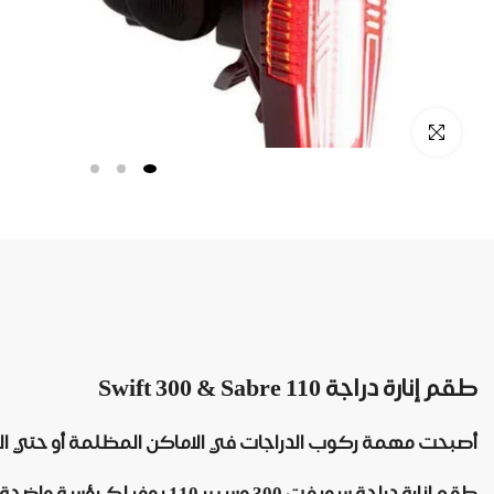
طقم إنارة دراجة Swift 300 & Sabre 110
أصبحت مهمة ركوب الدراجات في الاماكن المظلمة أو حتي الظروف الجوي
طقم إنارة دراجة سويفت 300 وسيبر 110 يوفر لك رؤسة واضحة في أكثر الاماكن ظلاما بفضل تصميمه المبتكر