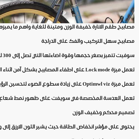
مصابيح طقم الانارة خفيفة الوزن ومتينة للغاية واهم ما يميزها ا
مصابيح سهل التركيب والفك على الدراجة
سوفيت تتميز بصغر حجمها وقوة اضاءتها التي تصل إلى 300 لومن ومزودة ببطارية من ايونات الليثيوم
تعمل ميزة Lock mode على اطفاء المصابيح بشكل آمن اثناء النقل والتخزين
تعمل ميزة Optimwl viz على زيادة سطوع الضوء لتحسين الرؤية اثناء السير على الطرقات
تعمل العدسة المخصصة في سويفت على ظهور نمط شعاع سلس 
تصميم محكم وخفيف الوزن
يحتوي على مؤشر انخفاض الطاقة حيث يشير اللون الارزق إلى وج