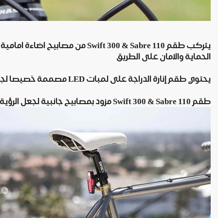
يتركب طقم ift 300 & Sabre 110
الحماية والامان على الطريق
يحتوي طقم إنارة الدراجة على لمبات LED مصممة خصيصا لجعل الرؤية اوضح في الليل او النهار على حد سواء
طقم Swift 300 & Sabre 110 مزود بمصابيح جانبية لجعل الرؤية 180 درجة