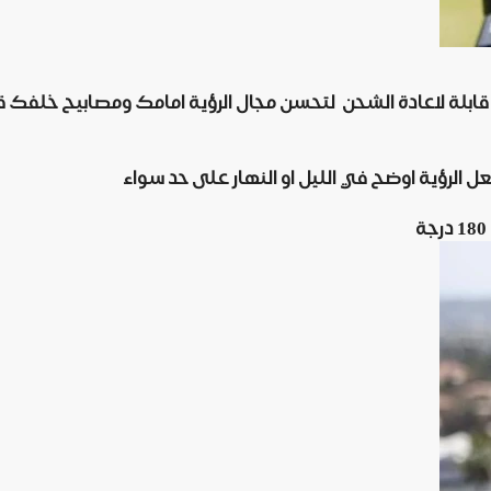
Sw من مصابيح اضاءة امامية قابلة لاعادة الشحن لتحسن مجال الرؤية امامك و