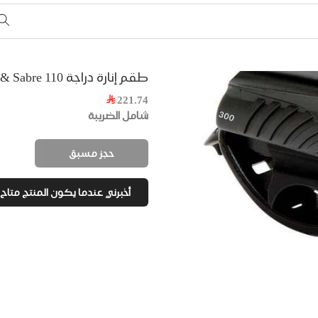
طقم إنارة دراجة Swift 300 & Sabre 110
221.74
شامل الضريبة
حجز مسبق
أخبرني عندما يكون المنتج متاح