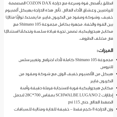
انطلق بأقصى قوة وسرعة مع دراجة COZON DAX المصممة
للرياضيين وعشاق الأداء العالي. تأتي هذه الدراجة بهيكل ألمنيوم
خفيف، وشوكة ومقود من الكربون فايبر، ما يمنحك توازنًا مثاليًا
بين القوة والخفة. مجهزة بكامل مجموعة Shimano 105 مع
مكابح هيدروليكية، تضمن تجربة قيادة سلسة وتحكمًا استثنائيًا
في مختلف الظروف.
الميزات:
مجموعة Shimano 105 كاملة لأداء احترافي وتغيير سلس
للتروس
هيكل من الألمنيوم خفيف الوزن مع شوكة ومقود من
الكربون فايبر
مكابح هيدروليكية قوية لاستجابة فرملة دقيقة وآمنة
إطارات SCHWALBE LUGANO 2 بمقاس 700*28C لتحمل
الضغط العالي حتى 115 psi
وزن الدراجة 8 كجم فقط – خفيفة للغاية ومثالية للسباقات