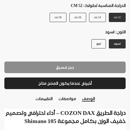
الدراجة المناسبة لطولك:
52 CM
58 cm
56 cm
54 cm
52 cm
اللون:
اسود
اسود
ازرق
حجز مسبق
أخبرني عندما يكون المنتج متاح
الوصف
مواصفات
التقييمات
دراجة الطريق COZON DAX – أداء احترافي وتصميم
خفيف الوزن بكامل مجموعة Shimano 105