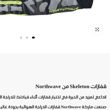
قفازات Skeleton من Northwave
لاداعي لمزيد من الحيرة في اختيار قفازات أثناء قيادتك للدراجة الهوائية حيث تقدم لك ماركة Northwave أف
صنعت ماركة Northwave قفازات الدراجة الهوائية بجودة عالية واحترافية شديدة جدا لتوفير ودعم راحة اليد بصورة مثالية