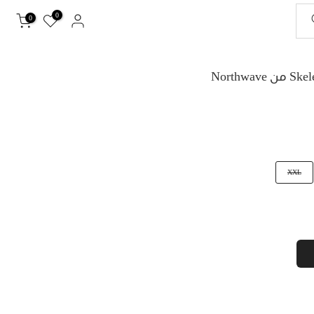
0
0
XXL