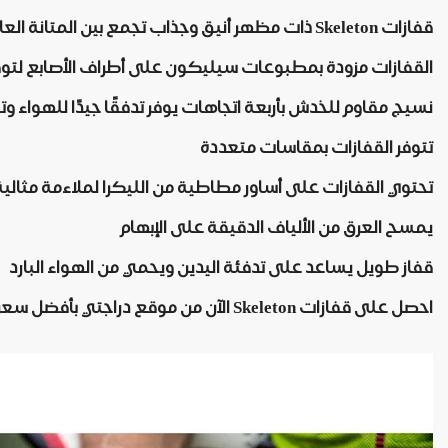
قفازات Skeleton ذات مظهر أنيق وجذاب تجمع بين المتانة العالية والتهوية المثالية لراحة اليد
القفازات مزودة بمطبوعات سيليكون على أطراف الأصابع ل
نسيج مقاوم للخدش بأربعة اتجاهات يوفر تدفقًا جيدًا للهواء وتج
تتوفر القفازات بمقاسات متعددة
تحتوي القفازات على أساور مطاطية من الليكرا لملاءمة مثالية
يمسح العرق من الألياف الدقيقة على الإبهام
قفاز طويل يساعد على تدفئة اليدين ويحمي من الهواء البارد
احصل على قفازات Skeleton الآن من موقع دراجتي بأفضل سعر