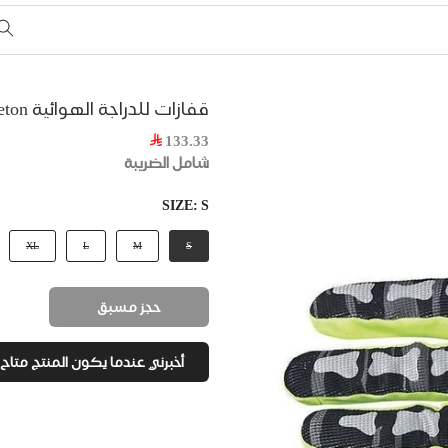
قفازات للدراجة الهوائية Skeleton من Northwave
133.33
شامل الضريبة
SIZE:
S
XL
L
M
S
حجز مسبق
أخبرني عندما يكون المنتج متاح