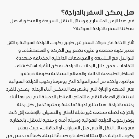
هل
يمكن
السفر
بالدراجة؟
في
هذا
الزمن
المتسارع
و
وسائل
التنقل
السريعة
و
المتطورة،
هل
يمكننا
السفر
بالدراجة
الهوائية؟
تأتي
الاجابة
في
فوائد
السفر
عن
طريق
ركوب
الدراجة
الهوائية
و
التي
تعتبر
تجربة
ممتعة
و
مثيرة
تجمع
بين
الحركة
و
الاستكشاف
و
التواصل
مع
الطبيعة
و
المجتمعات
الداخلية
المختلفة
متعددة
الثقافات
.
فمن
خلال
الرحلات
بالدراجة،
يمكن
للأفراد
استكشاف
المناظر
الطبيعية
الخلابة
والمعالم
السياحية
بطريقة
فريدة
و
مباشرة
.
واحدة
من
أهم
الفوائد
التي
يوفرها
ركوب
الدراجة
الهوائية
هي
المتعة
و
الإثارة
التي
يشعر
بها
الشخص
أثناء
الرحلة
.
يمكن
للفرد
استنشاق
الهواء
النقي
و
التمتع
بالمناظر
الجميلة
التي
يمر
بها
أثناء
رحلته
بالدراجة
.
هذا
يخلق
تجربة
تفاعلية
و
مثيرة
تجعل
كل
رحلة
بالدراجة
لحظة
ممتعة
غير
قابلة
للطي
و
النسيان
.
بالإضافة
إلى
ذلك،
يوفر
ركوب
الدراجة
الهوائية
وسيلة
آمنة
و
صحية
للتنقل
.
بالمقارنة
مع
وسائل
النقل
الأخرى
مثل
السيارات
أو
الحافلات،
حيث
يعتبر
ركوب
الدراجة
خيارًا
بيئيًا
اقتصاديا
و
صديقًا
للبيئة،
كما
أنه
يحسن
من