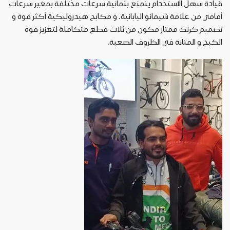
قيادة
سهل
الاستخدام
يتمتع
بثمانية
سرعات
مختلفة
بمغير
سرعات
أمامي
من
علامة
شيمانو
اليابانية
.
و
مكابح
هيدروليكية
أكثر
قوة
و
تصميم
كرنك
ممتاز
مكون
من
ثلاث
قطع
متكاملة
لتعزيز
قوة
الكبح
و
المتانة
في
الظروف
الصعبة
.