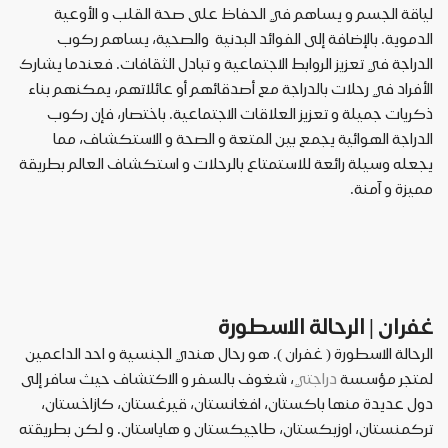
لياقة
الجسم
و
يساهم
في
الحفاظ
على
صحة
القلب
و
الأوعية
الدموية
.
بالإضافة
إلى
الفوائد
البدنية
والصحية،
يساهم
ركوب
الدراجة
في
تعزيز
الروابط
الاجتماعية
و
تبادل
الثقافات
.
فعندما
يشارك
الأفراد
في
رحلات
بالدراجة
مع
أصدقائهم
أو
عائلاتهم،
يمكنهم
بناء
ذكريات
جميلة
و
تعزيز
العلاقات
الاجتماعية
.
باختصار،
فإن
ركوب
الدراجة
الهوائية
يجمع
بين
المتعة
و
الصحة
و
الاستكشاف،
مما
يجعله
وسيلة
رائعة
للاستمتاع
بالرحلات
و
استكشاف
العالم
بطريقة
مميزة
و
آمنة
.
غفران
|
الرحالة
الاسطورة
الرحالة
الاسطورة
(
غفران
).
هو
رحال
هندي
الجنسية
و
احد
الداعمين
لمتجر
مؤسسة
دراجتي
،
شغوف
بالسفر
و
الاكتشاف
حيث
سافر
إلى
دول
عديدة
منها
باكستان،
افغانستان،
قيرغستان،
كازاخستان،
تركمنستان،
اوزبكستان،
طاجيكستان
و
هاياستان
.
و
لكن
بطريقته