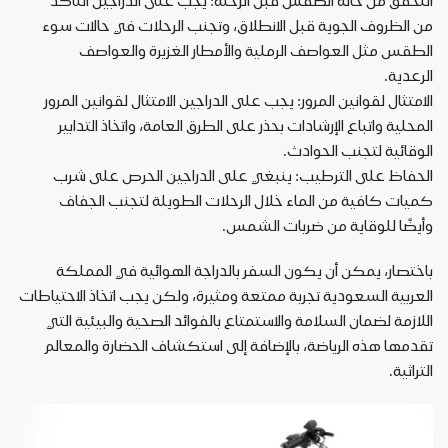
التحقق
من
حالة
الطقس
قبل
الرحلة
:
يجب
على
الدراجين
التأكد
من
الظروف
الجوية
قبل
الانطلاق،
وتجنب
الرحلات
في
حالات
سوء
الطقس
مثل
العواصف
الرملية
والأمطار
الغزيرة
والعواصف
الرعدية
.
الامتثال
لقوانين
المرور
:
يجب
على
الدراجين
الامتثال
لقوانين
المرور
المحلية
واتباع
الإرشادات
بحذر
على
الطرق
العامة،
واتخاذ
التدابير
الوقائية
لتجنب
الحوادث
.
الحفاظ
على
الترطيب
:
ينبغي
على
الدراجين
الحرص
على
شرب
كميات
كافية
من
الماء
خلال
الرحلات
الطويلة
لتجنب
الجفاف
وأيضًا
للوقاية
من
ضربات
الشمس
.
باختصار،
يمكن
أن
يكون
السفر
بالدراجة
الهوائية
في
المملكة
العربية
السعودية
تجربة
ممتعة
ومثيرة،
ولكن
يجب
اتخاذ
الاحتياطات
اللازمة
لضمان
السلامة
والاستمتاع
بالفوائد
الصحية
والبيئية
التي
تقدمها
هذه
الرياضة،
بالإضافة
إلى
استكشاف
الحضارة
والمعالم
التراثية
.