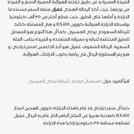
الفريدة
المميزة
و
عن
طريق
دراجته
الهوائية
المميزة
الصنع
و
الفريدة
من
نوعها
.
حيث
أكد
الرحالة
الهندي
غفران
متعة
السفر
مستخدما
الدراجة
و
أمانها
على
الطرق
.
حيث
قطع
أكثر
من
٣٥
ألف
كيلومترا
بواسطة
الدراجة
الهوائية
كوزون
RX400
و
هي
المفضلة
كذلك
للرحالة
السعودي
تركي
العسيري
.
كما
أن
هذا
النوع
هو
المفضل
للطرق
المختلفة
لثباته
و
مميزاته
المتعددة
و
الفريدة
بجانب
الفئة
السعرية
.
الرحالة
الشغوف
غفران
هو
أحد
الداعمين
لمتجر
دراجتي،
و
هو
رمز
الاسطورة
الرحال
في
رياضة
ركوب
الدراجات
الهوائية
.
اقرأ
المزيد
حول
:
استقبال
دراجتي
للرحالة
تركي
العسيري
.
كما
أن
متجر
دراجتي
قد
قام
باهداء
الدراجة
كوزون
الهجين
اصدار
RX400
كهدية
تعبيرا
عن
النجاح
الباهر
الذي
قام
به
الرحال
غفران
لقطعه
مسافة
٣٥
كيلومترا
راكبا
هذه
الدراجة
.