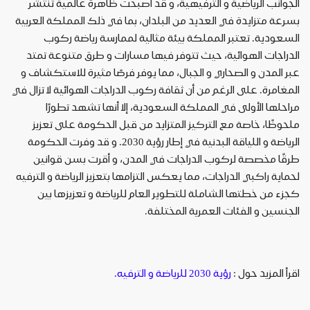
الجوانب
الرياضية
و
الترفيهية،
و
قد
أصبحت
ظاهرة
عالمية
تنتشر
بسرعة
متزايدة
في
العديد
من
البلدان،
بما
في
ذلك
المملكة
العربية
السعودية
.
تعتبر
المملكة
بيئة
مثالية
لممارسة
رياضة
ركوب
الدراجات
الهوائية،
حيث
تتوفر
فيها
مسارات
و
طرق
متنوعة
تمتد
عبر
المدن
و
الصحاري
و
الجبال،
مما
يوفر
فرصًا
مثيرة
للاستكشاف
و
المغامرة
.
على
الرغم
من
أن
ثقافة
ركوب
الدراجات
الهوائية
لا
تزال
في
مراحلها
الأولى
في
المملكة
السعودية،
إلا
أنها
تشهد
تطورًا
ملحوظًا،
خاصة
مع
التركيز
المتزايد
من
قبل
الحكومة
على
تعزيز
الرياضة
و
اللياقة
البدنية
في
إطار
رؤية
2030.
و
قد
وفرت
الحكومة
طرقًا
مخصصة
لركوب
الدراجات
في
المدن،
و
أقرت
بسن
قوانين
لحماية
راكبي
الدراجات،
مما
يعكس
التزامها
بتعزيز
الرياضة
و
الترفيه
كجزء
من
خطتها
الشاملة
للتطوير
العام
للرياضة
و
تعزيزها
بين
الجنسين
و
الفئات
العمرية
المختلفة
.
اقرأ
المزيد
حول
:
رؤية
2030
للرياضة
و
الترفيه
.