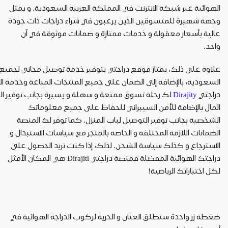
الهوائية
عبر
شبكة
الانترنت
في
المملكة
العربية
السعودية
.
و
يمثل
وجهة
شهيرة
للمتسوقين
الذين
يرغبون
في
شراء
دراجات
ذات
جودة
عالية
بأسعار
معقولة
و
خدمات
ممتازة
و
ضمانات
موثوقة
في
آن
واحد
.
علاوة
على
ذلك،
يمتاز
موقع
دراجتي
بتوفير
خدمة
توصيل
مجاني
لجميع
السعودية،
بالإضافة
إلى
الضمان
على
جميع
المنتجات
المباعة
وخدمة
ال
دراجتي
Dirajity
لك
رحلة
تسوق
ممتعة
و
سهلة
و
يسيرة
بجانب
توفير
ا
المال
بالإضافة
للأمن
السيبراني
للحفاظ
على
جميع
معلوماتك
الشخصية
بجانب
توفير
التوصيل
لباب
المنزل
.
كما
توفر
لك
المنصة
الضمانات
اللازمة
المختلفة
و
الخاصة
بالمتجر
مع
سياسات
الاستبدال
و
الاسترجاع
و
كذلك
سياسة
الشحن
.
لذلك،
إذا
كنت
تريد
الحصول
على
دراجتك
الهوائية
المفضلة
فمنصة
دراجتي
Dirajiti
هي
المكان
الأمثل
لكل
اختياراتك
الرياضية
!
ضغطة
زر
واحدة
ستطلق
العنان
و
الحرية
لركوب
الدراجة
الهوائية
في