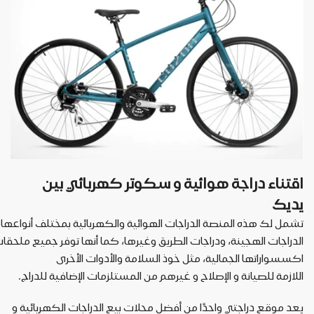
اقتناء
دراجة
هوائية
و
سكوتر
كهربائي
بين
يديك
تشمل
لك
هذه
المنصة
الدراجات
الهوائية
والكهربائية
بمختلف
أنواعها،
الدراجات
الهجينة،
ودراجات
الطريق
وغيرها،
كما
أنها
توفر
جميع
ملحقا
اكسسواراتها
الجمالية،
مثل
خوذ
السلامة
والأدوات
الأخرى
اللازمة
للصيانة
و
الإصلاح
و
غيرهم
من
المستلزمات
الإضافية
للدراج
.
يعد
موقع
دراجتي
واحدًا
من
أفضل
محلات
بيع
الدراجات
الكهربائية
و