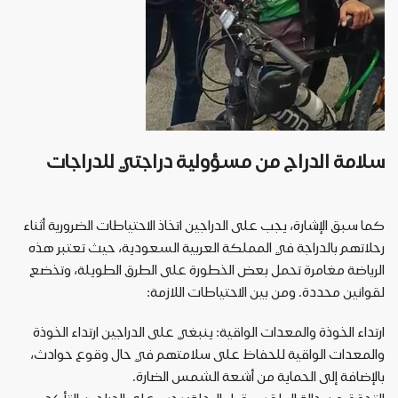
سلامة
الدراج
من
مسؤولية
دراجتي
للدراجات
كما
سبق
الإشارة،
يجب
على
الدراجين
اتخاذ
الاحتياطات
الضرورية
أثناء
رحلاتهم
بالدراجة
في
المملكة
العربية
السعودية،
حيث
تعتبر
هذه
الرياضة
مغامرة
تحمل
بعض
الخطورة
على
الطرق
الطويلة،
وتخضع
لقوانين
محددة
.
ومن
بين
الاحتياطات
اللازمة
:
ارتداء
الخوذة
والمعدات
الواقية
:
ينبغي
على
الدراجين
ارتداء
الخوذة
والمعدات
الواقية
للحفاظ
على
سلامتهم
في
حال
وقوع
حوادث،
بالإضافة
إلى
الحماية
من
أشعة
الشمس
الضارة
.