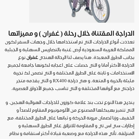
الدراجة
المقتناة
خلال
رحلة
(
غفران
)
و
مميزاتها
تعددت
أنواع
الدراجات
التي
تم
استخدامها
خلال
وجهات
السفر
لكون
المملكة
العربية
السعودية
أرض
غنية
بالتضاريس
السهلية
و
الجبلية
بجانب
الطرق
المعبدة
.
هنا
يصف
لنا
الرحالة
الهندي
غفران
نوع
الدراجة
الأكثر
أمانا
و
التي
حصلت
على
اعجابه
لكونها
جامعة
لجميع
الاستخدامات
و
ثابتة
على
الطرق
المختلفة
و
التي
تضمن
لك
تجربة
مليئة
بالحرية
و
المتعة
.
و
هي
دراجة
RX400
و
التي
يقدمه
متجر
دراجتي
مع
ألوانها
المختلفة
و
التي
تناسب
جميع
الأذواق
العصرية
.
يندرج
هذا
النوع
تحت
بند
علامة
كوزون
للدراجات
الهوائية
الهجين
.
و
التي
تتميز
بهيكلها
المصنوع
من
الألومونيوم
المقاوم
للصدأ
و
الخفيف
وزنا
لضمان
مرونة
الحركة
و
ثباتها
على
الطرق
المختلفة،
مع
إطارات
سي
اس
تي
و
المقاومة
للانزلاق
علي
الطرق
السهلية
و
المنزلقة
.
تأتي
هذه
الدراجة
مع
وضعية
قيادة
أكثر
استقامة
و
نظام